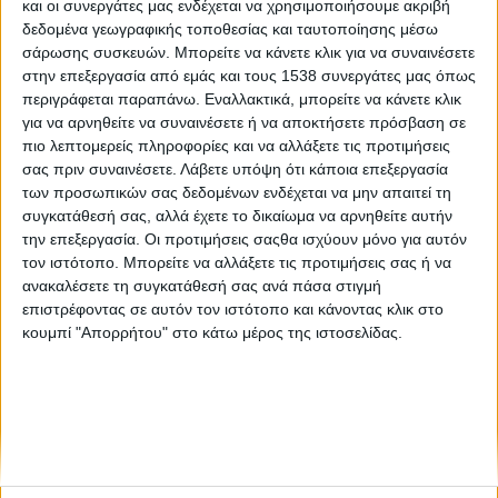
και οι συνεργάτες μας ενδέχεται να χρησιμοποιήσουμε ακριβή
Ασθένεια και διατροφή (μέρος 2ο)
δεδομένα γεωγραφικής τοποθεσίας και ταυτοποίησης μέσω
σάρωσης συσκευών. Μπορείτε να κάνετε κλικ για να συναινέσετε
στην επεξεργασία από εμάς και τους 1538 συνεργάτες μας όπως
Μικρόβιωμα του Εντέρου και Διατροφή τους
περιγράφεται παραπάνω. Εναλλακτικά, μπορείτε να κάνετε κλικ
Καλοκαιρινούς Μήνες: Ο Απόλυτος Σύμμαχος της Υγείας
για να αρνηθείτε να συναινέσετε ή να αποκτήσετε πρόσβαση σε
πιο λεπτομερείς πληροφορίες και να αλλάξετε τις προτιμήσεις
σας πριν συναινέσετε.
Λάβετε υπόψη ότι κάποια επεξεργασία
των προσωπικών σας δεδομένων ενδέχεται να μην απαιτεί τη
συγκατάθεσή σας, αλλά έχετε το δικαίωμα να αρνηθείτε αυτήν
την επεξεργασία. Οι προτιμήσεις σαςθα ισχύουν μόνο για αυτόν
τον ιστότοπο. Μπορείτε να αλλάξετε τις προτιμήσεις σας ή να
ανακαλέσετε τη συγκατάθεσή σας ανά πάσα στιγμή
None feed
επιστρέφοντας σε αυτόν τον ιστότοπο και κάνοντας κλικ στο
κουμπί "Απορρήτου" στο κάτω μέρος της ιστοσελίδας.
CONNECT