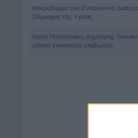
Μικρόβιωμα του Εντέρου και Διατρο
Σύμμαχος της Υγείας
Νανά Παλαιτσάκη-Δημήτρης Τσουκνι
οδηγό γυναικείας επιβίωσης