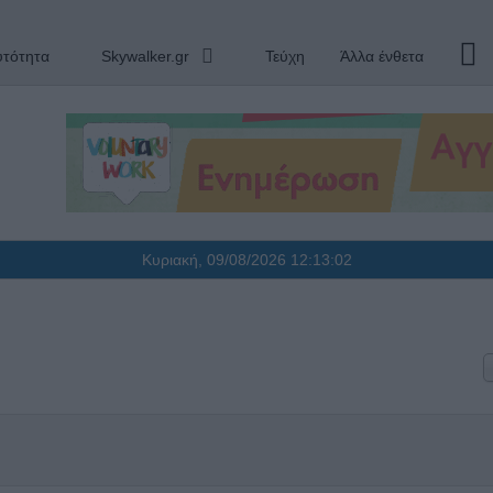
υτότητα
Skywalker.gr
Τεύχη
Άλλα ένθετα
Κυριακή, 09/08/2026
12:13:02