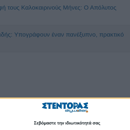
φή τους Καλοκαιρινούς Μήνες: Ο Απόλυτος
δής: Υπογράφουν έναν πανέξυπνο, πρακτικό
Σεβόμαστε την ιδιωτικότητά σας