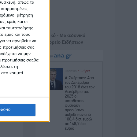
 συσκευή, όπως τα
προσαρμοσμένες
ιεχόμενο, μέτρηση
ς, εμείς και οι
και ταυτοποίησης
ό εμάς και τους
Αθηναϊκό - Μακεδονικό
ια να αρνηθείτε να
Πρακτορείο Ειδήσεων
ς προτιμήσεις σας
νδέχεται να μην
Οι προτιμήσεις σαςθα
λέσετε τη
κ στο κουμπί
ΜΦΩΝΩ