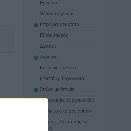
Εργασία
Θέσεις Εργασίας
Επιχειρηματικότητα
Εθελοντισμός
Δράσεις
Αγρονέα
Κοινωνία-Πολιτική
Επιστήμη-Τεχνολογία
Στήλες με άποψη
Συνεργασίες αναγνωστών
Στείλε το δικό σου άρθρο
Εκδόσεις Στέντορας | e-
books