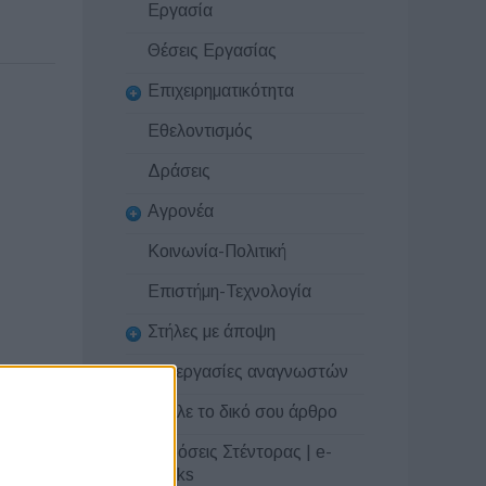
Εργασία
Θέσεις Εργασίας
Επιχειρηματικότητα
Εθελοντισμός
Δράσεις
Αγρονέα
Κοινωνία-Πολιτική
Επιστήμη-Τεχνολογία
Στήλες με άποψη
Συνεργασίες αναγνωστών
Στείλε το δικό σου άρθρο
Εκδόσεις Στέντορας | e-
books