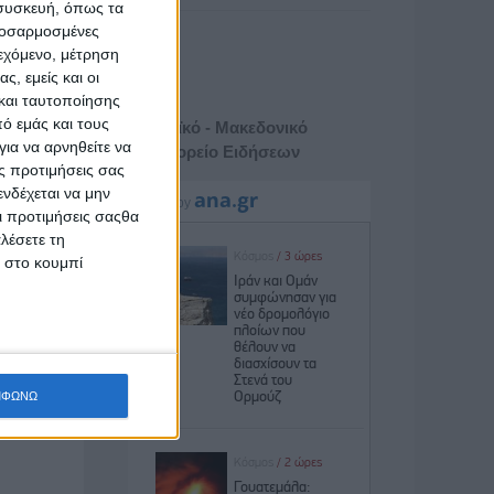
 συσκευή, όπως τα
προσαρμοσμένες
ιεχόμενο, μέτρηση
ς, εμείς και οι
και ταυτοποίησης
ό εμάς και τους
Αθηναϊκό - Μακεδονικό
ια να αρνηθείτε να
Πρακτορείο Ειδήσεων
ς προτιμήσεις σας
νδέχεται να μην
Οι προτιμήσεις σαςθα
λέσετε τη
κ στο κουμπί
ΜΦΩΝΩ