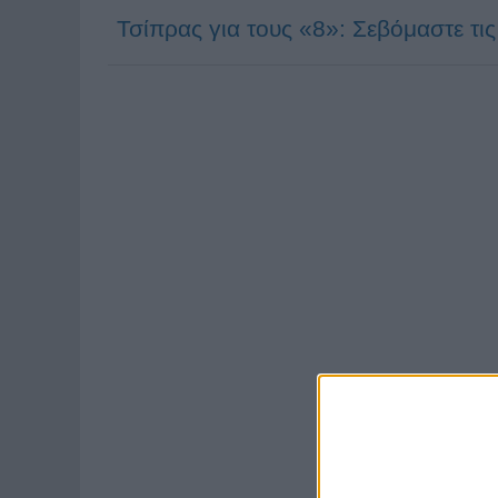
Τσίπρας για τους «8»: Σεβόμαστε τι