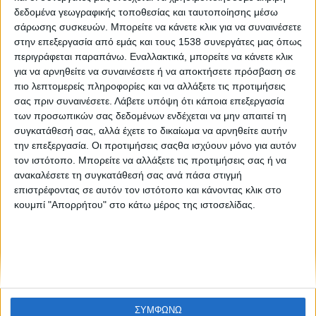
Προχωρά η υλοποίηση του πολλαπλού βιβλίου για όλες
δεδομένα γεωγραφικής τοποθεσίας και ταυτοποίησης μέσω
τις βαθμίδες της Εκπαίδευσης
σάρωσης συσκευών. Μπορείτε να κάνετε κλικ για να συναινέσετε
στην επεξεργασία από εμάς και τους 1538 συνεργάτες μας όπως
περιγράφεται παραπάνω. Εναλλακτικά, μπορείτε να κάνετε κλικ
για να αρνηθείτε να συναινέσετε ή να αποκτήσετε πρόσβαση σε
πιο λεπτομερείς πληροφορίες και να αλλάξετε τις προτιμήσεις
σας πριν συναινέσετε.
Λάβετε υπόψη ότι κάποια επεξεργασία
των προσωπικών σας δεδομένων ενδέχεται να μην απαιτεί τη
συγκατάθεσή σας, αλλά έχετε το δικαίωμα να αρνηθείτε αυτήν
την επεξεργασία. Οι προτιμήσεις σαςθα ισχύουν μόνο για αυτόν
None feed
τον ιστότοπο. Μπορείτε να αλλάξετε τις προτιμήσεις σας ή να
ανακαλέσετε τη συγκατάθεσή σας ανά πάσα στιγμή
επιστρέφοντας σε αυτόν τον ιστότοπο και κάνοντας κλικ στο
κουμπί "Απορρήτου" στο κάτω μέρος της ιστοσελίδας.
CONNECT
NEWSLETTER
ΣΥΜΦΩΝΩ