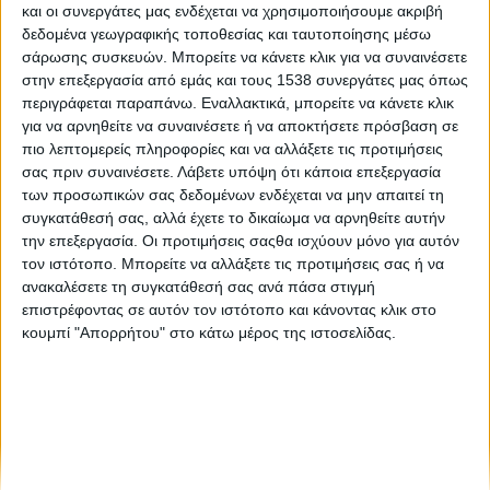
και οι συνεργάτες μας ενδέχεται να χρησιμοποιήσουμε ακριβή
Capoeira: Μία διαδικασία αυτογνωσίας
δεδομένα γεωγραφικής τοποθεσίας και ταυτοποίησης μέσω
σάρωσης συσκευών. Μπορείτε να κάνετε κλικ για να συναινέσετε
Αϊκίντο: Χόμπι, γυμναστική ή πολεμική τέχνη; Όλα μαζί!
στην επεξεργασία από εμάς και τους 1538 συνεργάτες μας όπως
περιγράφεται παραπάνω. Εναλλακτικά, μπορείτε να κάνετε κλικ
για να αρνηθείτε να συναινέσετε ή να αποκτήσετε πρόσβαση σε
Τι είναι το κραβ μαγκά;
πιο λεπτομερείς πληροφορίες και να αλλάξετε τις προτιμήσεις
σας πριν συναινέσετε.
Λάβετε υπόψη ότι κάποια επεξεργασία
των προσωπικών σας δεδομένων ενδέχεται να μην απαιτεί τη
συγκατάθεσή σας, αλλά έχετε το δικαίωμα να αρνηθείτε αυτήν
την επεξεργασία. Οι προτιμήσεις σαςθα ισχύουν μόνο για αυτόν
τον ιστότοπο. Μπορείτε να αλλάξετε τις προτιμήσεις σας ή να
ανακαλέσετε τη συγκατάθεσή σας ανά πάσα στιγμή
επιστρέφοντας σε αυτόν τον ιστότοπο και κάνοντας κλικ στο
None feed
κουμπί "Απορρήτου" στο κάτω μέρος της ιστοσελίδας.
CONNECT