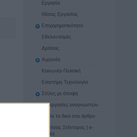
Εργασία
Θέσεις Εργασίας
Επιχειρηματικότητα
Εθελοντισμός
Δράσεις
Αγρονέα
Κοινωνία-Πολιτική
Επιστήμη-Τεχνολογία
Στήλες με άποψη
Συνεργασίες αναγνωστών
Στείλε το δικό σου άρθρο
Εκδόσεις Στέντορας | e-
books