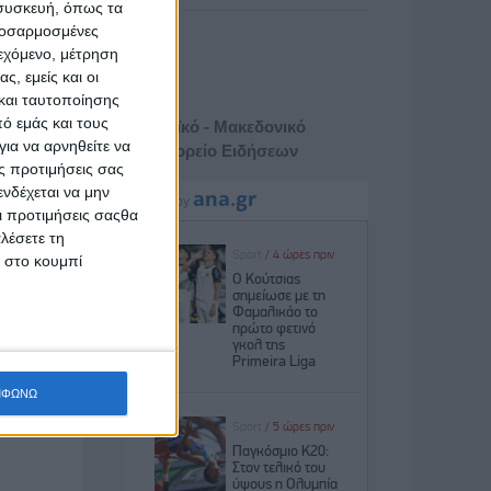
 συσκευή, όπως τα
προσαρμοσμένες
ιεχόμενο, μέτρηση
ς, εμείς και οι
και ταυτοποίησης
ό εμάς και τους
Αθηναϊκό - Μακεδονικό
ια να αρνηθείτε να
Πρακτορείο Ειδήσεων
ς προτιμήσεις σας
νδέχεται να μην
Οι προτιμήσεις σαςθα
λέσετε τη
κ στο κουμπί
ΜΦΩΝΩ