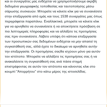
και οι συνεργάτες μας ενδέχεται να χρησιμοποιήσουμε ακριβή
Pint of Science Greece 9-11 Μαΐου 2022 Αθήνα –
δεδομένα γεωγραφικής τοποθεσίας και ταυτοποίησης μέσω
Θεσσαλονίκη – Βόλος
σάρωσης συσκευών. Μπορείτε να κάνετε κλικ για να συναινέσετε
στην επεξεργασία από εμάς και τους 1538 συνεργάτες μας όπως
περιγράφεται παραπάνω. Εναλλακτικά, μπορείτε να κάνετε κλικ
Το Pint of Science επιστρέφει!
για να αρνηθείτε να συναινέσετε ή να αποκτήσετε πρόσβαση σε
πιο λεπτομερείς πληροφορίες και να αλλάξετε τις προτιμήσεις
σας πριν συναινέσετε.
Λάβετε υπόψη ότι κάποια επεξεργασία
των προσωπικών σας δεδομένων ενδέχεται να μην απαιτεί τη
συγκατάθεσή σας, αλλά έχετε το δικαίωμα να αρνηθείτε αυτήν
την επεξεργασία. Οι προτιμήσεις σαςθα ισχύουν μόνο για αυτόν
τον ιστότοπο. Μπορείτε να αλλάξετε τις προτιμήσεις σας ή να
ανακαλέσετε τη συγκατάθεσή σας ανά πάσα στιγμή
None feed
επιστρέφοντας σε αυτόν τον ιστότοπο και κάνοντας κλικ στο
κουμπί "Απορρήτου" στο κάτω μέρος της ιστοσελίδας.
CONNECT