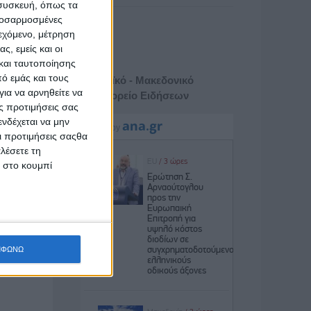
 συσκευή, όπως τα
προσαρμοσμένες
ιεχόμενο, μέτρηση
ς, εμείς και οι
και ταυτοποίησης
ό εμάς και τους
Αθηναϊκό - Μακεδονικό
ια να αρνηθείτε να
Πρακτορείο Ειδήσεων
ς προτιμήσεις σας
νδέχεται να μην
Οι προτιμήσεις σαςθα
λέσετε τη
κ στο κουμπί
ΜΦΩΝΩ