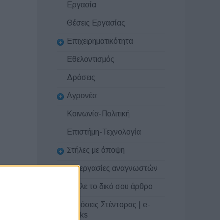
Εργασία
Θέσεις Εργασίας
Επιχειρηματικότητα
Εθελοντισμός
Δράσεις
Αγρονέα
Κοινωνία-Πολιτική
Επιστήμη-Τεχνολογία
Στήλες με άποψη
Συνεργασίες αναγνωστών
Στείλε το δικό σου άρθρο
Εκδόσεις Στέντορας | e-
books