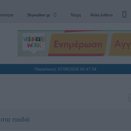
υτότητα
Skywalker.gr
Τεύχη
Άλλα ένθετα
Παρασκευή, 07/08/2026
05:47:34
 στα παιδιά