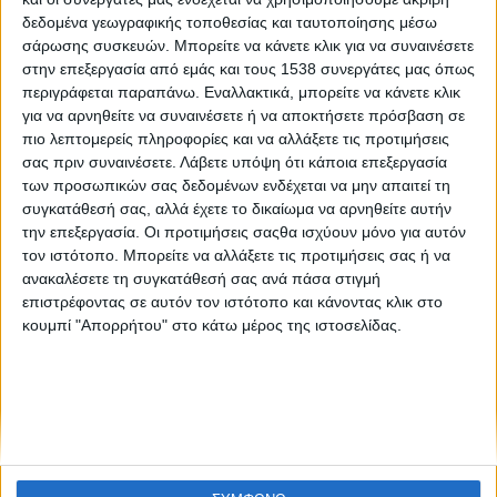
«Πράσινο φως» για 195 στρέμματα πλατειών,
δεδομένα γεωγραφικής τοποθεσίας και ταυτοποίησης μέσω
πεζοδρόμων και πεζοδρομίων στο εμπορικό κέντρο της
σάρωσης συσκευών. Μπορείτε να κάνετε κλικ για να συναινέσετε
Αθήνας
στην επεξεργασία από εμάς και τους 1538 συνεργάτες μας όπως
περιγράφεται παραπάνω. Εναλλακτικά, μπορείτε να κάνετε κλικ
για να αρνηθείτε να συναινέσετε ή να αποκτήσετε πρόσβαση σε
πιο λεπτομερείς πληροφορίες και να αλλάξετε τις προτιμήσεις
σας πριν συναινέσετε.
Λάβετε υπόψη ότι κάποια επεξεργασία
των προσωπικών σας δεδομένων ενδέχεται να μην απαιτεί τη
συγκατάθεσή σας, αλλά έχετε το δικαίωμα να αρνηθείτε αυτήν
την επεξεργασία. Οι προτιμήσεις σαςθα ισχύουν μόνο για αυτόν
None feed
τον ιστότοπο. Μπορείτε να αλλάξετε τις προτιμήσεις σας ή να
ανακαλέσετε τη συγκατάθεσή σας ανά πάσα στιγμή
επιστρέφοντας σε αυτόν τον ιστότοπο και κάνοντας κλικ στο
κουμπί "Απορρήτου" στο κάτω μέρος της ιστοσελίδας.
CONNECT
NEWSLETTER