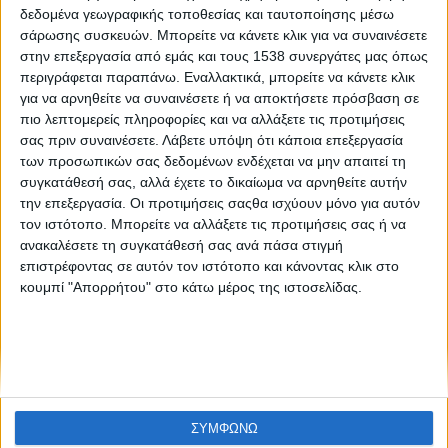
Σήμερα, το μόνο βέβαιο είναι το παρελθόν…
δεδομένα γεωγραφικής τοποθεσίας και ταυτοποίησης μέσω
σάρωσης συσκευών. Μπορείτε να κάνετε κλικ για να συναινέσετε
στην επεξεργασία από εμάς και τους 1538 συνεργάτες μας όπως
περιγράφεται παραπάνω. Εναλλακτικά, μπορείτε να κάνετε κλικ
για να αρνηθείτε να συναινέσετε ή να αποκτήσετε πρόσβαση σε
πιο λεπτομερείς πληροφορίες και να αλλάξετε τις προτιμήσεις
σας πριν συναινέσετε.
Λάβετε υπόψη ότι κάποια επεξεργασία
των προσωπικών σας δεδομένων ενδέχεται να μην απαιτεί τη
συγκατάθεσή σας, αλλά έχετε το δικαίωμα να αρνηθείτε αυτήν
None feed
την επεξεργασία. Οι προτιμήσεις σαςθα ισχύουν μόνο για αυτόν
τον ιστότοπο. Μπορείτε να αλλάξετε τις προτιμήσεις σας ή να
ανακαλέσετε τη συγκατάθεσή σας ανά πάσα στιγμή
επιστρέφοντας σε αυτόν τον ιστότοπο και κάνοντας κλικ στο
CONNECT
κουμπί "Απορρήτου" στο κάτω μέρος της ιστοσελίδας.
NEWSLETTER
ΣΥΜΦΩΝΩ