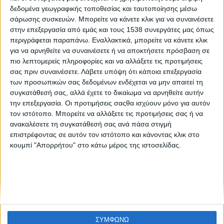
Πέντε λόγοι για να μην «κατεβάζετε» πειρατικά
δεδομένα γεωγραφικής τοποθεσίας και ταυτοποίησης μέσω
παιχνίδια, σύμφωνα με την ESET
σάρωσης συσκευών. Μπορείτε να κάνετε κλικ για να συναινέσετε
στην επεξεργασία από εμάς και τους 1538 συνεργάτες μας όπως
περιγράφεται παραπάνω. Εναλλακτικά, μπορείτε να κάνετε κλικ
για να αρνηθείτε να συναινέσετε ή να αποκτήσετε πρόσβαση σε
πιο λεπτομερείς πληροφορίες και να αλλάξετε τις προτιμήσεις
σας πριν συναινέσετε.
Λάβετε υπόψη ότι κάποια επεξεργασία
των προσωπικών σας δεδομένων ενδέχεται να μην απαιτεί τη
συγκατάθεσή σας, αλλά έχετε το δικαίωμα να αρνηθείτε αυτήν
την επεξεργασία. Οι προτιμήσεις σαςθα ισχύουν μόνο για αυτόν
None feed
τον ιστότοπο. Μπορείτε να αλλάξετε τις προτιμήσεις σας ή να
ανακαλέσετε τη συγκατάθεσή σας ανά πάσα στιγμή
επιστρέφοντας σε αυτόν τον ιστότοπο και κάνοντας κλικ στο
κουμπί "Απορρήτου" στο κάτω μέρος της ιστοσελίδας.
CONNECT
NEWSLETTER
ΣΥΜΦΩΝΩ