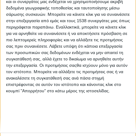
και οι συνεργάτες μας ενδέχεται να χρησιμοποιήσουμε ακριβή
Η εκτέλεση των 17 βοσκών στην Πάρνηθα
δεδομένα γεωγραφικής τοποθεσίας και ταυτοποίησης μέσω
σάρωσης συσκευών. Μπορείτε να κάνετε κλικ για να συναινέσετε
στην επεξεργασία από εμάς και τους 1538 συνεργάτες μας όπως
Μνήμη των δεκαεπτά εκτελεσθέντων βοσκών της
περιγράφεται παραπάνω. Εναλλακτικά, μπορείτε να κάνετε κλικ
Πάρνηθας το 1944
για να αρνηθείτε να συναινέσετε ή να αποκτήσετε πρόσβαση σε
πιο λεπτομερείς πληροφορίες και να αλλάξετε τις προτιμήσεις
σας πριν συναινέσετε.
Λάβετε υπόψη ότι κάποια επεξεργασία
των προσωπικών σας δεδομένων ενδέχεται να μην απαιτεί τη
συγκατάθεσή σας, αλλά έχετε το δικαίωμα να αρνηθείτε αυτήν
την επεξεργασία. Οι προτιμήσεις σαςθα ισχύουν μόνο για αυτόν
τον ιστότοπο. Μπορείτε να αλλάξετε τις προτιμήσεις σας ή να
ανακαλέσετε τη συγκατάθεσή σας ανά πάσα στιγμή
None feed
επιστρέφοντας σε αυτόν τον ιστότοπο και κάνοντας κλικ στο
κουμπί "Απορρήτου" στο κάτω μέρος της ιστοσελίδας.
CONNECT