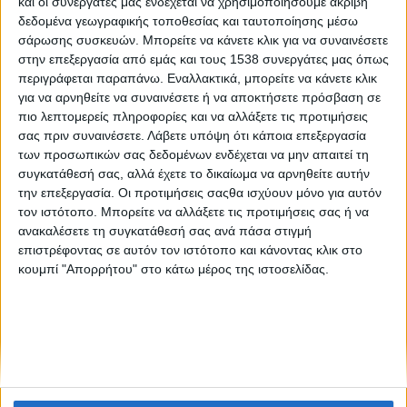
και οι συνεργάτες μας ενδέχεται να χρησιμοποιήσουμε ακριβή
Κοινή (πόσο κοινή?) Γεωργική Πολιτική
δεδομένα γεωγραφικής τοποθεσίας και ταυτοποίησης μέσω
σάρωσης συσκευών. Μπορείτε να κάνετε κλικ για να συναινέσετε
στην επεξεργασία από εμάς και τους 1538 συνεργάτες μας όπως
Λιβάδι, κοπάδι, άνθρωπος: μια σχέση ζωής
περιγράφεται παραπάνω. Εναλλακτικά, μπορείτε να κάνετε κλικ
για να αρνηθείτε να συναινέσετε ή να αποκτήσετε πρόσβαση σε
πιο λεπτομερείς πληροφορίες και να αλλάξετε τις προτιμήσεις
σας πριν συναινέσετε.
Λάβετε υπόψη ότι κάποια επεξεργασία
των προσωπικών σας δεδομένων ενδέχεται να μην απαιτεί τη
συγκατάθεσή σας, αλλά έχετε το δικαίωμα να αρνηθείτε αυτήν
την επεξεργασία. Οι προτιμήσεις σαςθα ισχύουν μόνο για αυτόν
τον ιστότοπο. Μπορείτε να αλλάξετε τις προτιμήσεις σας ή να
None feed
ανακαλέσετε τη συγκατάθεσή σας ανά πάσα στιγμή
επιστρέφοντας σε αυτόν τον ιστότοπο και κάνοντας κλικ στο
κουμπί "Απορρήτου" στο κάτω μέρος της ιστοσελίδας.
CONNECT
NEWSLETTER