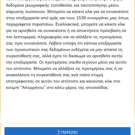
Παρουσίαση του βιβλίου «Σκέψεις για την κοινωνική
δεδομένα γεωγραφικής τοποθεσίας και ταυτοποίησης μέσω
οικονομία»
σάρωσης συσκευών. Μπορείτε να κάνετε κλικ για να συναινέσετε
στην επεξεργασία από εμάς και τους 1538 συνεργάτες μας όπως
περιγράφεται παραπάνω. Εναλλακτικά, μπορείτε να κάνετε κλικ
για να αρνηθείτε να συναινέσετε ή να αποκτήσετε πρόσβαση σε
πιο λεπτομερείς πληροφορίες και να αλλάξετε τις προτιμήσεις
σας πριν συναινέσετε.
Λάβετε υπόψη ότι κάποια επεξεργασία
των προσωπικών σας δεδομένων ενδέχεται να μην απαιτεί τη
συγκατάθεσή σας, αλλά έχετε το δικαίωμα να αρνηθείτε αυτήν
την επεξεργασία. Οι προτιμήσεις σαςθα ισχύουν μόνο για αυτόν
None feed
τον ιστότοπο. Μπορείτε να αλλάξετε τις προτιμήσεις σας ή να
ανακαλέσετε τη συγκατάθεσή σας ανά πάσα στιγμή
επιστρέφοντας σε αυτόν τον ιστότοπο και κάνοντας κλικ στο
κουμπί "Απορρήτου" στο κάτω μέρος της ιστοσελίδας.
CONNECT
NEWSLETTER
ΣΥΜΦΩΝΩ