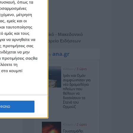
 συσκευή, όπως τα
προσαρμοσμένες
ιεχόμενο, μέτρηση
ς, εμείς και οι
και ταυτοποίησης
ό εμάς και τους
Αθηναϊκό - Μακεδονικό
ια να αρνηθείτε να
Πρακτορείο Ειδήσεων
ς προτιμήσεις σας
νδέχεται να μην
Οι προτιμήσεις σαςθα
λέσετε τη
κ στο κουμπί
ΜΦΩΝΩ