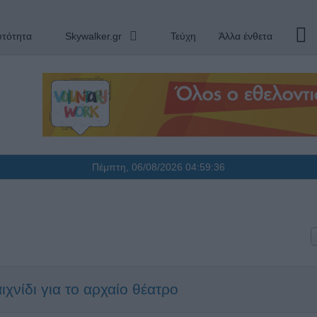
υτότητα
Skywalker.gr
Τεύχη
Άλλα ένθετα
Πέμπτη, 06/08/2026
04:59:37
χνίδι για το αρχαίο θέατρο