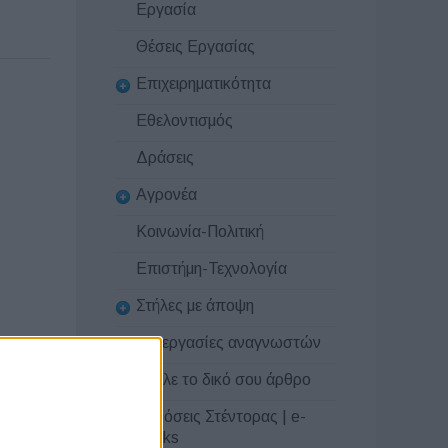
Εργασία
Θέσεις Εργασίας
Επιχειρηματικότητα
Εθελοντισμός
Δράσεις
Αγρονέα
Κοινωνία-Πολιτική
Επιστήμη-Τεχνολογία
Στήλες με άποψη
Συνεργασίες αναγνωστών
Στείλε το δικό σου άρθρο
Εκδόσεις Στέντορας | e-
books