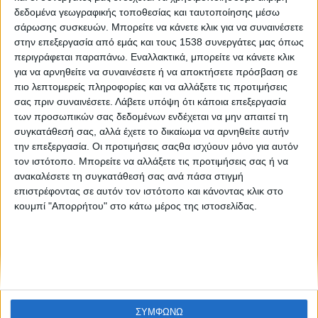
Κάρμεν Ρουγγέρη: «Το θέατρο πρέπει να το υπηρετείς
δεδομένα γεωγραφικής τοποθεσίας και ταυτοποίησης μέσω
και να το αγαπάς πολύ»
σάρωσης συσκευών. Μπορείτε να κάνετε κλικ για να συναινέσετε
στην επεξεργασία από εμάς και τους 1538 συνεργάτες μας όπως
περιγράφεται παραπάνω. Εναλλακτικά, μπορείτε να κάνετε κλικ
για να αρνηθείτε να συναινέσετε ή να αποκτήσετε πρόσβαση σε
πιο λεπτομερείς πληροφορίες και να αλλάξετε τις προτιμήσεις
σας πριν συναινέσετε.
Λάβετε υπόψη ότι κάποια επεξεργασία
των προσωπικών σας δεδομένων ενδέχεται να μην απαιτεί τη
συγκατάθεσή σας, αλλά έχετε το δικαίωμα να αρνηθείτε αυτήν
την επεξεργασία. Οι προτιμήσεις σαςθα ισχύουν μόνο για αυτόν
None feed
τον ιστότοπο. Μπορείτε να αλλάξετε τις προτιμήσεις σας ή να
ανακαλέσετε τη συγκατάθεσή σας ανά πάσα στιγμή
επιστρέφοντας σε αυτόν τον ιστότοπο και κάνοντας κλικ στο
κουμπί "Απορρήτου" στο κάτω μέρος της ιστοσελίδας.
CONNECT
NEWSLETTER
ΣΥΜΦΩΝΩ