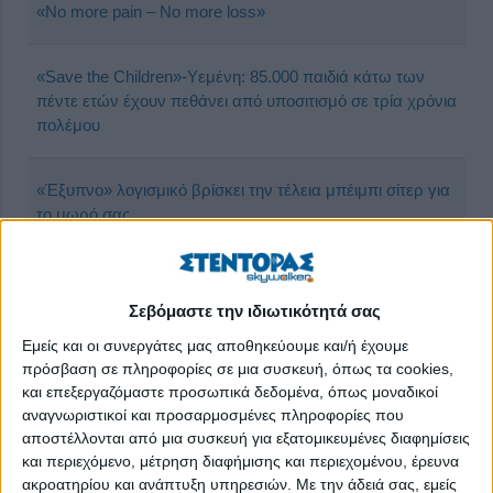
«No more pain – No more loss»
«Save the Children»-Υεμένη: 85.000 παιδιά κάτω των
πέντε ετών έχουν πεθάνει από υποσιτισμό σε τρία χρόνια
πολέμου
«Έξυπνο» λογισμικό βρίσκει την τέλεια μπέιμπι σίτερ για
το μωρό σας
«Ο Γιάννης και το πεύκο» Ένα οικολογικό διαδραστικό
παραμύθι
Σεβόμαστε την ιδιωτικότητά σας
Εμείς και οι συνεργάτες μας αποθηκεύουμε και/ή έχουμε
πρόσβαση σε πληροφορίες σε μια συσκευή, όπως τα cookies,
UNICEF: Η τραγική ζωή των παιδιών σε εμπόλεμες
και επεξεργαζόμαστε προσωπικά δεδομένα, όπως μοναδικοί
χώρες
αναγνωριστικοί και προσαρμοσμένες πληροφορίες που
αποστέλλονται από μια συσκευή για εξατομικευμένες διαφημίσεις
YouTube: Τι αλλάζει στα βίντεο
και περιεχόμενο, μέτρηση διαφήμισης και περιεχομένου, έρευνα
ακροατηρίου και ανάπτυξη υπηρεσιών.
Με την άδειά σας, εμείς