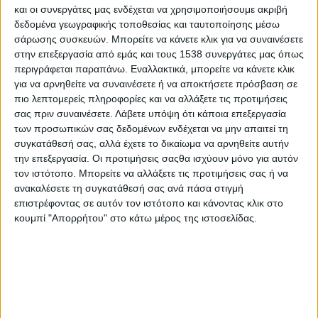
και οι συνεργάτες μας ενδέχεται να χρησιμοποιήσουμε ακριβή
Άγγελοι της Χαράς: Βάλσαμο της ψυχής
δεδομένα γεωγραφικής τοποθεσίας και ταυτοποίησης μέσω
σάρωσης συσκευών. Μπορείτε να κάνετε κλικ για να συναινέσετε
στην επεξεργασία από εμάς και τους 1538 συνεργάτες μας όπως
Αλεξάνδρα Καππάτου: «Η ηρεμία στο σπίτι είναι το
περιγράφεται παραπάνω. Εναλλακτικά, μπορείτε να κάνετε κλικ
πρώτιστο αγαθό που οφείλουμε να επιδιώκουμε»
για να αρνηθείτε να συναινέσετε ή να αποκτήσετε πρόσβαση σε
πιο λεπτομερείς πληροφορίες και να αλλάξετε τις προτιμήσεις
σας πριν συναινέσετε.
Λάβετε υπόψη ότι κάποια επεξεργασία
Αναστάσιος Παπαλαζάρου: «Η μαγειρική στο σπίτι είναι
των προσωπικών σας δεδομένων ενδέχεται να μην απαιτεί τη
το κοινό μυστικό μιας υγιούς διατροφής»
συγκατάθεσή σας, αλλά έχετε το δικαίωμα να αρνηθείτε αυτήν
την επεξεργασία. Οι προτιμήσεις σαςθα ισχύουν μόνο για αυτόν
τον ιστότοπο. Μπορείτε να αλλάξετε τις προτιμήσεις σας ή να
Απογεύματα για παιδιά στο Σεράφειο του Δήμου
ανακαλέσετε τη συγκατάθεσή σας ανά πάσα στιγμή
Αθηναίων
επιστρέφοντας σε αυτόν τον ιστότοπο και κάνοντας κλικ στο
κουμπί "Απορρήτου" στο κάτω μέρος της ιστοσελίδας.
Αφγανιστάν: Τα δύο τρίτα των παιδιών στη χώρα με
τραυματικές εμπειρίες λόγω του πολέμου
Γιατί αυξάνεται ο κίνδυνος της μυωπίας στα παιδιά;