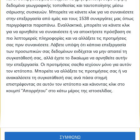
Επανέρχεται το σύστημα της ελεγχόμενης στάθμευσης
δεδομένα γεωγραφικής τοποθεσίας και ταυτοποίησης μέσω
στην Αθήνα
σάρωσης συσκευών. Μπορείτε να κάνετε κλικ για να συναινέσετε
στην επεξεργασία από εμάς και τους 1538 συνεργάτες μας όπως
περιγράφεται παραπάνω. Εναλλακτικά, μπορείτε να κάνετε κλικ
για να αρνηθείτε να συναινέσετε ή να αποκτήσετε πρόσβαση σε
πιο λεπτομερείς πληροφορίες και να αλλάξετε τις προτιμήσεις
σας πριν συναινέσετε.
Λάβετε υπόψη ότι κάποια επεξεργασία
των προσωπικών σας δεδομένων ενδέχεται να μην απαιτεί τη
συγκατάθεσή σας, αλλά έχετε το δικαίωμα να αρνηθείτε αυτήν
την επεξεργασία. Οι προτιμήσεις σαςθα ισχύουν μόνο για αυτόν
None feed
τον ιστότοπο. Μπορείτε να αλλάξετε τις προτιμήσεις σας ή να
ανακαλέσετε τη συγκατάθεσή σας ανά πάσα στιγμή
επιστρέφοντας σε αυτόν τον ιστότοπο και κάνοντας κλικ στο
κουμπί "Απορρήτου" στο κάτω μέρος της ιστοσελίδας.
CONNECT
NEWSLETTER
ΣΥΜΦΩΝΩ