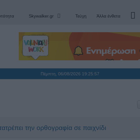
υτότητα
Skywalker.gr
Τεύχη
Άλλα ένθετα
Πέμπτη, 06/08/2026
19:25:57
ατρέπει την ορθογραφία σε παιχνίδι