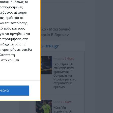
 συσκευή, όπως τα
προσαρμοσμένες
ιεχόμενο, μέτρηση
ς, εμείς και οι
και ταυτοποίησης
ό εμάς και τους
Αθηναϊκό - Μακεδονικό
ια να αρνηθείτε να
Πρακτορείο Ειδήσεων
ς προτιμήσεις σας
νδέχεται να μην
Οι προτιμήσεις σαςθα
λέσετε τη
κ στο κουμπί
ΜΦΩΝΩ