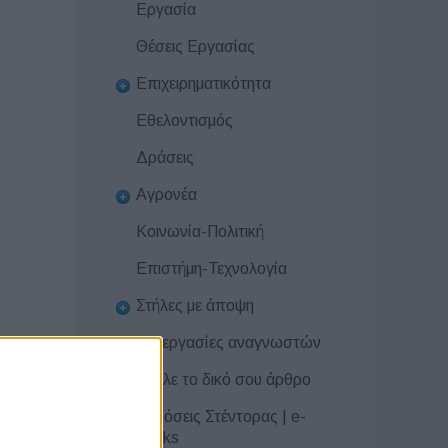
Εργασία
Θέσεις Εργασίας
Επιχειρηματικότητα
Εθελοντισμός
Δράσεις
Αγρονέα
Κοινωνία-Πολιτική
Επιστήμη-Τεχνολογία
Στήλες με άποψη
Συνεργασίες αναγνωστών
Στείλε το δικό σου άρθρο
Εκδόσεις Στέντορας | e-
books