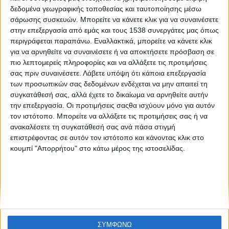
H αποτελεσματική προστασία της Caretta caretta περνάει
δεδομένα γεωγραφικής τοποθεσίας και ταυτοποίησης μέσω
μέσα από τις παραλίες ωοτοκίας
σάρωσης συσκευών. Μπορείτε να κάνετε κλικ για να συναινέσετε
στην επεξεργασία από εμάς και τους 1538 συνεργάτες μας όπως
περιγράφεται παραπάνω. Εναλλακτικά, μπορείτε να κάνετε κλικ
για να αρνηθείτε να συναινέσετε ή να αποκτήσετε πρόσβαση σε
πιο λεπτομερείς πληροφορίες και να αλλάξετε τις προτιμήσεις
σας πριν συναινέσετε.
Λάβετε υπόψη ότι κάποια επεξεργασία
των προσωπικών σας δεδομένων ενδέχεται να μην απαιτεί τη
συγκατάθεσή σας, αλλά έχετε το δικαίωμα να αρνηθείτε αυτήν
την επεξεργασία. Οι προτιμήσεις σαςθα ισχύουν μόνο για αυτόν
None feed
τον ιστότοπο. Μπορείτε να αλλάξετε τις προτιμήσεις σας ή να
ανακαλέσετε τη συγκατάθεσή σας ανά πάσα στιγμή
επιστρέφοντας σε αυτόν τον ιστότοπο και κάνοντας κλικ στο
κουμπί "Απορρήτου" στο κάτω μέρος της ιστοσελίδας.
CONNECT
NEWSLETTER
ΣΥΜΦΩΝΩ