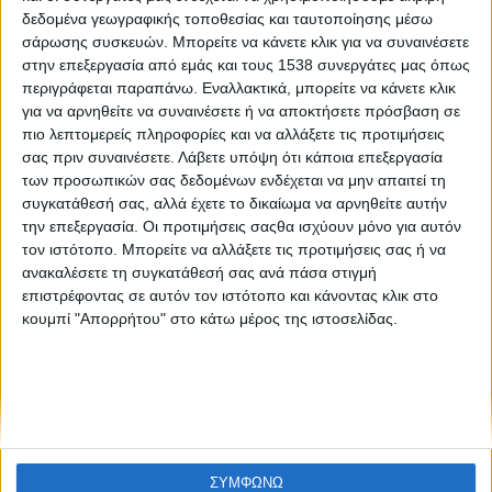
Πόσο προστατεύουν τους ανθρώπους τα συμπληρώματα
δεδομένα γεωγραφικής τοποθεσίας και ταυτοποίησης μέσω
ωμέγα-3 και βιταμίνης D;
σάρωσης συσκευών. Μπορείτε να κάνετε κλικ για να συναινέσετε
στην επεξεργασία από εμάς και τους 1538 συνεργάτες μας όπως
περιγράφεται παραπάνω. Εναλλακτικά, μπορείτε να κάνετε κλικ
για να αρνηθείτε να συναινέσετε ή να αποκτήσετε πρόσβαση σε
πιο λεπτομερείς πληροφορίες και να αλλάξετε τις προτιμήσεις
σας πριν συναινέσετε.
Λάβετε υπόψη ότι κάποια επεξεργασία
των προσωπικών σας δεδομένων ενδέχεται να μην απαιτεί τη
συγκατάθεσή σας, αλλά έχετε το δικαίωμα να αρνηθείτε αυτήν
την επεξεργασία. Οι προτιμήσεις σαςθα ισχύουν μόνο για αυτόν
None feed
τον ιστότοπο. Μπορείτε να αλλάξετε τις προτιμήσεις σας ή να
ανακαλέσετε τη συγκατάθεσή σας ανά πάσα στιγμή
επιστρέφοντας σε αυτόν τον ιστότοπο και κάνοντας κλικ στο
κουμπί "Απορρήτου" στο κάτω μέρος της ιστοσελίδας.
CONNECT
NEWSLETTER
ΣΥΜΦΩΝΩ