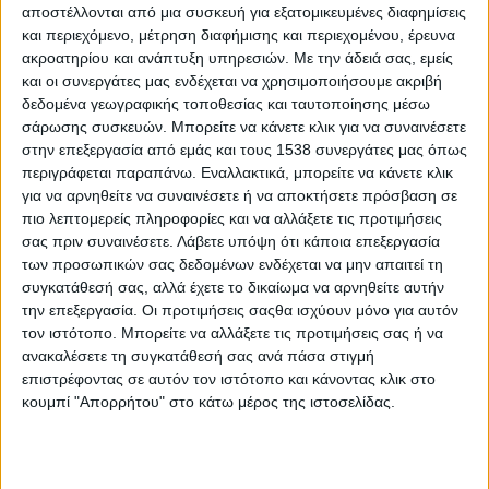
Αν ο GDPR ήταν πρόβλημα, περιμένετε να δείτε τον e-
αποστέλλονται από μια συσκευή για εξατομικευμένες διαφημίσεις
και περιεχόμενο, μέτρηση διαφήμισης και περιεχομένου, έρευνα
Privacy
ακροατηρίου και ανάπτυξη υπηρεσιών.
Με την άδειά σας, εμείς
και οι συνεργάτες μας ενδέχεται να χρησιμοποιήσουμε ακριβή
Δίωξη Ηλεκτρονικού Εγκλήματος: Προειδοποίηση για
δεδομένα γεωγραφικής τοποθεσίας και ταυτοποίησης μέσω
κακόβουλο λογισμικό που αποστέλλεται μέσω e-mail
σάρωσης συσκευών. Μπορείτε να κάνετε κλικ για να συναινέσετε
στην επεξεργασία από εμάς και τους 1538 συνεργάτες μας όπως
περιγράφεται παραπάνω. Εναλλακτικά, μπορείτε να κάνετε κλικ
Κορονοϊός: Τα επτά λάθη στη χρήση της μάσκας
για να αρνηθείτε να συναινέσετε ή να αποκτήσετε πρόσβαση σε
πιο λεπτομερείς πληροφορίες και να αλλάξετε τις προτιμήσεις
σας πριν συναινέσετε.
Λάβετε υπόψη ότι κάποια επεξεργασία
Οδηγίες προστασίας από την έκθεση στον καπνό και τα
των προσωπικών σας δεδομένων ενδέχεται να μην απαιτεί τη
αιωρούμενα σωματίδια
συγκατάθεσή σας, αλλά έχετε το δικαίωμα να αρνηθείτε αυτήν
την επεξεργασία. Οι προτιμήσεις σαςθα ισχύουν μόνο για αυτόν
τον ιστότοπο. Μπορείτε να αλλάξετε τις προτιμήσεις σας ή να
Οδηγίες της Γενικής Γραμματείας Πολιτικής Προστασίας
ανακαλέσετε τη συγκατάθεσή σας ανά πάσα στιγμή
προς τους πολίτες για την επιδείνωση του καιρού
επιστρέφοντας σε αυτόν τον ιστότοπο και κάνοντας κλικ στο
κουμπί "Απορρήτου" στο κάτω μέρος της ιστοσελίδας.
Οδηγίες του ΟΑΕΔ για την εξυπηρέτηση του κοινού