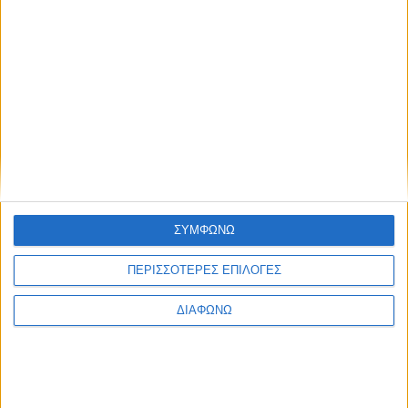
Σε ετοιμότητα η Πυροσβεστική για την αντιμετώπιση των
κινδύνων από την κακοκαιρία
Σεξουαλική εκβίαση μέσω διαδικτύου: Η Δίωξη
Ηλεκτρονικού Εγκλήματος ενημερώνει και προειδοποιεί
ΣΥΜΦΩΝΩ
None feed
ΠΕΡΙΣΣΟΤΕΡΕΣ ΕΠΙΛΟΓΕΣ
ΔΙΑΦΩΝΩ
CONNECT