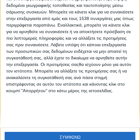
Networking Like a Pro: Εκδήλωση για ιδιοκτήτες
δεδομένα γεωγραφικής τοποθεσίας και ταυτοποίησης μέσω
επιχειρήσεων και ελεύθερους επαγγελματίες
σάρωσης συσκευών. Μπορείτε να κάνετε κλικ για να συναινέσετε
στην επεξεργασία από εμάς και τους 1538 συνεργάτες μας όπως
περιγράφεται παραπάνω. Εναλλακτικά, μπορείτε να κάνετε κλικ
για να αρνηθείτε να συναινέσετε ή να αποκτήσετε πρόσβαση σε
πιο λεπτομερείς πληροφορίες και να αλλάξετε τις προτιμήσεις
σας πριν συναινέσετε.
Λάβετε υπόψη ότι κάποια επεξεργασία
των προσωπικών σας δεδομένων ενδέχεται να μην απαιτεί τη
συγκατάθεσή σας, αλλά έχετε το δικαίωμα να αρνηθείτε αυτήν
την επεξεργασία. Οι προτιμήσεις σαςθα ισχύουν μόνο για αυτόν
None feed
τον ιστότοπο. Μπορείτε να αλλάξετε τις προτιμήσεις σας ή να
ανακαλέσετε τη συγκατάθεσή σας ανά πάσα στιγμή
επιστρέφοντας σε αυτόν τον ιστότοπο και κάνοντας κλικ στο
κουμπί "Απορρήτου" στο κάτω μέρος της ιστοσελίδας.
CONNECT
NEWSLETTER
ΣΥΜΦΩΝΩ