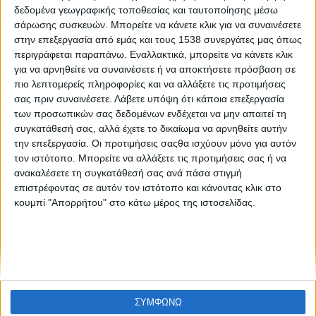
Η ψηφιακή οικονομία επιταχύνει την αλλαγή
δεδομένα γεωγραφικής τοποθεσίας και ταυτοποίησης μέσω
σάρωσης συσκευών. Μπορείτε να κάνετε κλικ για να συναινέσετε
στην επεξεργασία από εμάς και τους 1538 συνεργάτες μας όπως
περιγράφεται παραπάνω. Εναλλακτικά, μπορείτε να κάνετε κλικ
για να αρνηθείτε να συναινέσετε ή να αποκτήσετε πρόσβαση σε
πιο λεπτομερείς πληροφορίες και να αλλάξετε τις προτιμήσεις
σας πριν συναινέσετε.
Λάβετε υπόψη ότι κάποια επεξεργασία
των προσωπικών σας δεδομένων ενδέχεται να μην απαιτεί τη
συγκατάθεσή σας, αλλά έχετε το δικαίωμα να αρνηθείτε αυτήν
None feed
την επεξεργασία. Οι προτιμήσεις σαςθα ισχύουν μόνο για αυτόν
τον ιστότοπο. Μπορείτε να αλλάξετε τις προτιμήσεις σας ή να
ανακαλέσετε τη συγκατάθεσή σας ανά πάσα στιγμή
επιστρέφοντας σε αυτόν τον ιστότοπο και κάνοντας κλικ στο
CONNECT
κουμπί "Απορρήτου" στο κάτω μέρος της ιστοσελίδας.
NEWSLETTER
ΣΥΜΦΩΝΩ