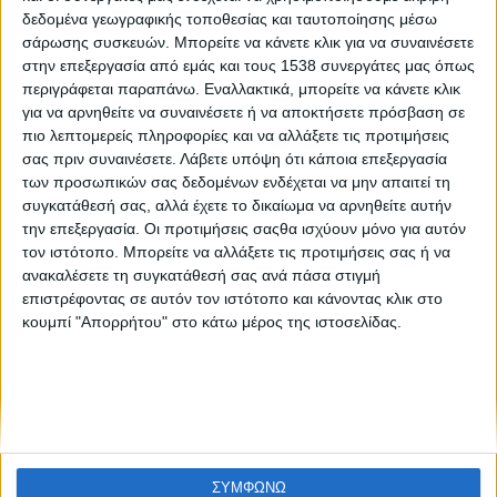
Ελληνικές start-ups εντυπωσιάζουν το MIT: Νέες
δεδομένα γεωγραφικής τοποθεσίας και ταυτοποίησης μέσω
ευκαιρίες
σάρωσης συσκευών. Μπορείτε να κάνετε κλικ για να συναινέσετε
στην επεξεργασία από εμάς και τους 1538 συνεργάτες μας όπως
περιγράφεται παραπάνω. Εναλλακτικά, μπορείτε να κάνετε κλικ
για να αρνηθείτε να συναινέσετε ή να αποκτήσετε πρόσβαση σε
πιο λεπτομερείς πληροφορίες και να αλλάξετε τις προτιμήσεις
σας πριν συναινέσετε.
Λάβετε υπόψη ότι κάποια επεξεργασία
των προσωπικών σας δεδομένων ενδέχεται να μην απαιτεί τη
συγκατάθεσή σας, αλλά έχετε το δικαίωμα να αρνηθείτε αυτήν
την επεξεργασία. Οι προτιμήσεις σαςθα ισχύουν μόνο για αυτόν
None feed
τον ιστότοπο. Μπορείτε να αλλάξετε τις προτιμήσεις σας ή να
ανακαλέσετε τη συγκατάθεσή σας ανά πάσα στιγμή
επιστρέφοντας σε αυτόν τον ιστότοπο και κάνοντας κλικ στο
κουμπί "Απορρήτου" στο κάτω μέρος της ιστοσελίδας.
CONNECT
NEWSLETTER
ΣΥΜΦΩΝΩ