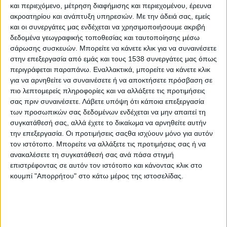
«Ύμνος εις την Ελευθερίαν»: Μία μουσική παράσταση
και περιεχόμενο, μέτρηση διαφήμισης και περιεχομένου, έρευνα
ακροατηρίου και ανάπτυξη υπηρεσιών.
Με την άδειά σας, εμείς
για την ελευθερία, σ’ ενορχήστρωση Θεόδωρου
και οι συνεργάτες μας ενδέχεται να χρησιμοποιήσουμε ακριβή
Λεμπέση| Καλοκαιρινή περιοδεία
δεδομένα γεωγραφικής τοποθεσίας και ταυτοποίησης μέσω
σάρωσης συσκευών. Μπορείτε να κάνετε κλικ για να συναινέσετε
«Ύμνος εις την Ελευθερίαν»: Μία μουσική παράσταση
στην επεξεργασία από εμάς και τους 1538 συνεργάτες μας όπως
για την ελευθερία, σε ενορχήστρωση Θεόδωρου
περιγράφεται παραπάνω. Εναλλακτικά, μπορείτε να κάνετε κλικ
Λεμπέση
για να αρνηθείτε να συναινέσετε ή να αποκτήσετε πρόσβαση σε
πιο λεπτομερείς πληροφορίες και να αλλάξετε τις προτιμήσεις
σας πριν συναινέσετε.
Λάβετε υπόψη ότι κάποια επεξεργασία
Η ΕΛΠΙΔΑ ΕΓΙΝΕ ΝΟΤΕΣ Μ.Α.Ζ.Ι. ΜΕ ΤΗΝ ΣΟΝΕ
των προσωπικών σας δεδομένων ενδέχεται να μην απαιτεί τη
συγκατάθεσή σας, αλλά έχετε το δικαίωμα να αρνηθείτε αυτήν
την επεξεργασία. Οι προτιμήσεις σαςθα ισχύουν μόνο για αυτόν
Μάριος Φραγκούλης - «Χέρια Φτερά»
τον ιστότοπο. Μπορείτε να αλλάξετε τις προτιμήσεις σας ή να
ανακαλέσετε τη συγκατάθεσή σας ανά πάσα στιγμή
επιστρέφοντας σε αυτόν τον ιστότοπο και κάνοντας κλικ στο
Φεστιβάλ Μονής Λαζαριστών: Pink Martini
κουμπί "Απορρήτου" στο κάτω μέρος της ιστοσελίδας.
Φεστιβάλ Μονής Λαζαριστών: Μάριος Φραγκούλης –
Χέρια Φτερά