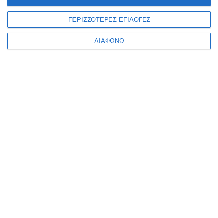
Χριστουγεννιάτικο Camp στο Μουσείο Σχολικής Ζωής και
ΠΕΡΙΣΣΟΤΕΡΕΣ ΕΠΙΛΟΓΕΣ
Εκπαίδευσης
ΔΙΑΦΩΝΩ
None feed
CONNECT
NEWSLETTER