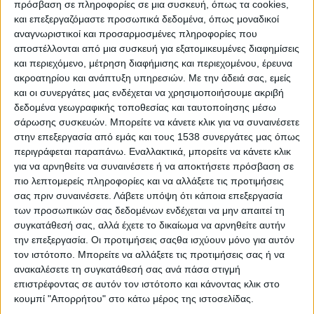
πρόσβαση σε πληροφορίες σε μια συσκευή, όπως τα cookies,
Περίπατος κάτω από την Ακρόπολη με Πανσέληνο
και επεξεργαζόμαστε προσωπικά δεδομένα, όπως μοναδικοί
αναγνωριστικοί και προσαρμοσμένες πληροφορίες που
αποστέλλονται από μια συσκευή για εξατομικευμένες διαφημίσεις
Χριστουγεννιάτικο Camp για παιδιά 5-10 ετών στο
και περιεχόμενο, μέτρηση διαφήμισης και περιεχομένου, έρευνα
Μουσείο Σχολικής Ζωής και Εκπαίδευσης
ακροατηρίου και ανάπτυξη υπηρεσιών.
Με την άδειά σας, εμείς
και οι συνεργάτες μας ενδέχεται να χρησιμοποιήσουμε ακριβή
Aποκριάτικα εργαστήρια για παιδιά τον Φεβρουάριο στο
δεδομένα γεωγραφικής τοποθεσίας και ταυτοποίησης μέσω
Μουσείο Σχολικής Ζωής και Εκπαίδευσης
σάρωσης συσκευών. Μπορείτε να κάνετε κλικ για να συναινέσετε
στην επεξεργασία από εμάς και τους 1538 συνεργάτες μας όπως
περιγράφεται παραπάνω. Εναλλακτικά, μπορείτε να κάνετε κλικ
Summer Camp 2022 στο Μουσείο Σχολικής Ζωής και
για να αρνηθείτε να συναινέσετε ή να αποκτήσετε πρόσβαση σε
Εκπαίδευσης
πιο λεπτομερείς πληροφορίες και να αλλάξετε τις προτιμήσεις
σας πριν συναινέσετε.
Λάβετε υπόψη ότι κάποια επεξεργασία
των προσωπικών σας δεδομένων ενδέχεται να μην απαιτεί τη
Summer Camp 2023 στο Μουσείο Σχολικής Ζωής και
συγκατάθεσή σας, αλλά έχετε το δικαίωμα να αρνηθείτε αυτήν
Εκπαίδευσης | Ταξίδι στο κέντρο της πόλης
την επεξεργασία. Οι προτιμήσεις σαςθα ισχύουν μόνο για αυτόν
τον ιστότοπο. Μπορείτε να αλλάξετε τις προτιμήσεις σας ή να
ανακαλέσετε τη συγκατάθεσή σας ανά πάσα στιγμή
Εργαστήρια για παιδιά τον Μάιο στο Μουσείο Σχολικής
επιστρέφοντας σε αυτόν τον ιστότοπο και κάνοντας κλικ στο
Ζωής και Εκπαίδευσης
κουμπί "Απορρήτου" στο κάτω μέρος της ιστοσελίδας.