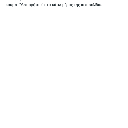
Εργαζόμενοι/ες ΜΚΟ: Όχι σε εξώσεις προσφύγων που
κουμπί "Απορρήτου" στο κάτω μέρος της ιστοσελίδας.
έλαβαν άσυλο
Θάλπος-Ψυχική Υγεία: Η εργασία ως μέσο ηθικής και
πνευματικής πραγμάτωσης
Κάτι «βρομάει» απέναντι από τη Βαρβάκειο Αγορά…
Μπροστά στον σπασμένο καθρέφτη - Το Δίκτυο
Εθελοντών Κοινωνικής Αισθητικής περιποιείται ασθενείς
στο Δρομοκαΐτειο
Οι εγγονές δύο υπέροχων γιαγιάδων
Σπασμένοι καθρέφτες στο προσκήνιο
Τα μωρά κοιτούν τον ήλιο