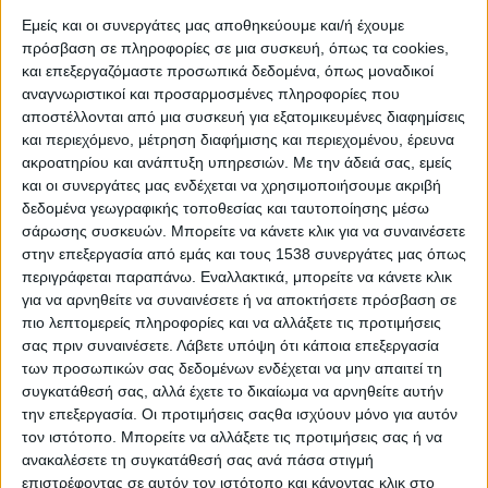
Η επιστήμη στα χέρια της ανθρωπότητας
Εμείς και οι συνεργάτες μας αποθηκεύουμε και/ή έχουμε
πρόσβαση σε πληροφορίες σε μια συσκευή, όπως τα cookies,
και επεξεργαζόμαστε προσωπικά δεδομένα, όπως μοναδικοί
Υπόθεση της κοινωνίας, του σχολείου, της κοινότητας, του
αναγνωριστικοί και προσαρμοσμένες πληροφορίες που
δήμου, της Εκκλησίας, της Πολιτείας και προφανώς της
αποστέλλονται από μια συσκευή για εξατομικευμένες διαφημίσεις
οικογένειας η χρήση ναρκωτικών
και περιεχόμενο, μέτρηση διαφήμισης και περιεχομένου, έρευνα
ακροατηρίου και ανάπτυξη υπηρεσιών.
Με την άδειά σας, εμείς
και οι συνεργάτες μας ενδέχεται να χρησιμοποιήσουμε ακριβή
2η Έκθεση ΚΑΛΟ Athens Expo: ΚΑΛΟ ή κακό;
δεδομένα γεωγραφικής τοποθεσίας και ταυτοποίησης μέσω
σάρωσης συσκευών. Μπορείτε να κάνετε κλικ για να συναινέσετε
Youthnest: Στα άγονα περιβάλλοντα γεννιούνται οι πιο
στην επεξεργασία από εμάς και τους 1538 συνεργάτες μας όπως
περιγράφεται παραπάνω. Εναλλακτικά, μπορείτε να κάνετε κλικ
γόνιμες ιδέες!
για να αρνηθείτε να συναινέσετε ή να αποκτήσετε πρόσβαση σε
πιο λεπτομερείς πληροφορίες και να αλλάξετε τις προτιμήσεις
Άγγελοι της Χαράς: Βάλσαμο της ψυχής
σας πριν συναινέσετε.
Λάβετε υπόψη ότι κάποια επεξεργασία
των προσωπικών σας δεδομένων ενδέχεται να μην απαιτεί τη
συγκατάθεσή σας, αλλά έχετε το δικαίωμα να αρνηθείτε αυτήν
Εθελοντική Διακονία Ασθενών: Δίνεις αγάπη, παίρνεις
την επεξεργασία. Οι προτιμήσεις σαςθα ισχύουν μόνο για αυτόν
χαρά
τον ιστότοπο. Μπορείτε να αλλάξετε τις προτιμήσεις σας ή να
ανακαλέσετε τη συγκατάθεσή σας ανά πάσα στιγμή
επιστρέφοντας σε αυτόν τον ιστότοπο και κάνοντας κλικ στο