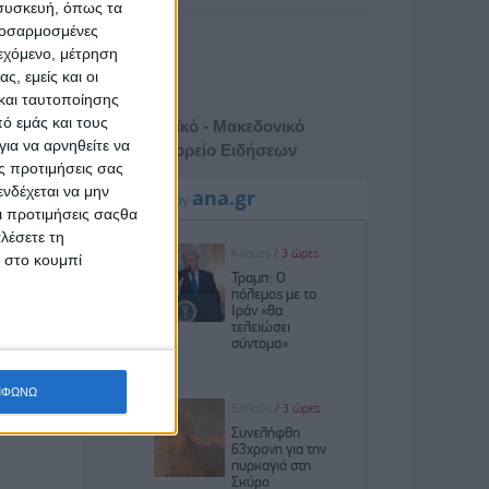
 συσκευή, όπως τα
προσαρμοσμένες
ιεχόμενο, μέτρηση
ς, εμείς και οι
και ταυτοποίησης
ό εμάς και τους
Αθηναϊκό - Μακεδονικό
ια να αρνηθείτε να
Πρακτορείο Ειδήσεων
ς προτιμήσεις σας
νδέχεται να μην
Οι προτιμήσεις σαςθα
λέσετε τη
κ στο κουμπί
ΜΦΩΝΩ