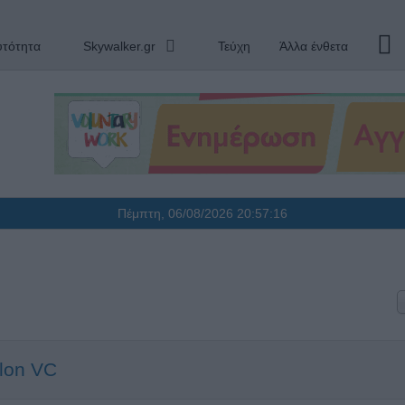
υτότητα
Skywalker.gr
Τεύχη
Άλλα ένθετα
Πέμπτη, 06/08/2026
20:57:17
llon VC