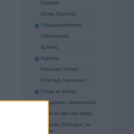
Εργασία
Θέσεις Εργασίας
Επιχειρηματικότητα
Εθελοντισμός
Δράσεις
Αγρονέα
Κοινωνία-Πολιτική
Επιστήμη-Τεχνολογία
Στήλες με άποψη
Συνεργασίες αναγνωστών
Στείλε το δικό σου άρθρο
Εκδόσεις Στέντορας | e-
books