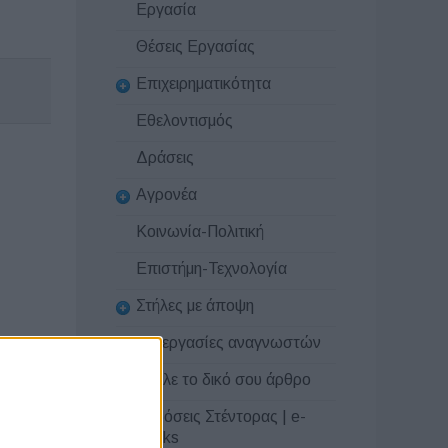
Εργασία
Θέσεις Εργασίας
Επιχειρηματικότητα
Εθελοντισμός
Δράσεις
Αγρονέα
Κοινωνία-Πολιτική
Επιστήμη-Τεχνολογία
Στήλες με άποψη
Συνεργασίες αναγνωστών
Στείλε το δικό σου άρθρο
Εκδόσεις Στέντορας | e-
books