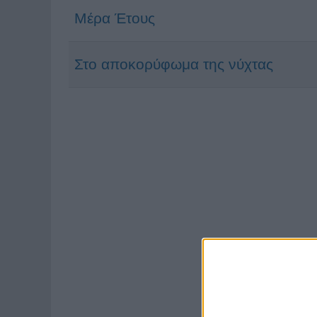
Μέρα Έτους
Στο αποκορύφωμα της νύχτας