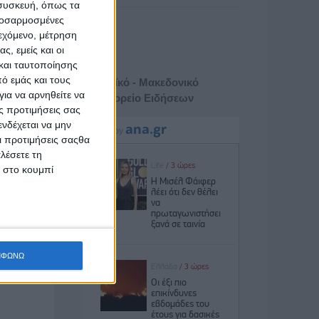
 συσκευή, όπως τα
προσαρμοσμένες
ιεχόμενο, μέτρηση
ς, εμείς και οι
και ταυτοποίησης
ό εμάς και τους
Αθηναϊκό - Μακεδονικό
ια να αρνηθείτε να
Πρακτορείο Ειδήσεων
ς προτιμήσεις σας
νδέχεται να μην
Οι προτιμήσεις σαςθα
λέσετε τη
κ στο κουμπί
ΜΦΩΝΩ