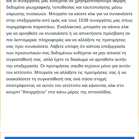
και οι συνεργάτες μας ενδέχεται να χρησιμοποιήσουμε ακριβή
«Δεκάξι» - 2ος χρόνος
δεδομένα γεωγραφικής τοποθεσίας και ταυτοποίησης μέσω
σάρωσης συσκευών. Μπορείτε να κάνετε κλικ για να συναινέσετε
στην επεξεργασία από εμάς και τους 1538 συνεργάτες μας όπως
Lorem ipsum
περιγράφεται παραπάνω. Εναλλακτικά, μπορείτε να κάνετε κλικ
για να αρνηθείτε να συναινέσετε ή να αποκτήσετε πρόσβαση σε
πιο λεπτομερείς πληροφορίες και να αλλάξετε τις προτιμήσεις
σας πριν συναινέσετε.
Λάβετε υπόψη ότι κάποια επεξεργασία
των προσωπικών σας δεδομένων ενδέχεται να μην απαιτεί τη
συγκατάθεσή σας, αλλά έχετε το δικαίωμα να αρνηθείτε αυτήν
την επεξεργασία. Οι προτιμήσεις σαςθα ισχύουν μόνο για αυτόν
τον ιστότοπο. Μπορείτε να αλλάξετε τις προτιμήσεις σας ή να
None feed
ανακαλέσετε τη συγκατάθεσή σας ανά πάσα στιγμή
επιστρέφοντας σε αυτόν τον ιστότοπο και κάνοντας κλικ στο
κουμπί "Απορρήτου" στο κάτω μέρος της ιστοσελίδας.
CONNECT
NEWSLETTER