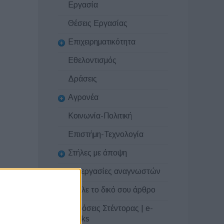
Εργασία
Θέσεις Εργασίας
Επιχειρηματικότητα
Εθελοντισμός
Δράσεις
Αγρονέα
Κοινωνία-Πολιτική
Επιστήμη-Τεχνολογία
Στήλες με άποψη
Συνεργασίες αναγνωστών
Στείλε το δικό σου άρθρο
Εκδόσεις Στέντορας | e-
books