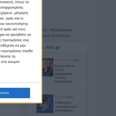
 συσκευή, όπως τα
προσαρμοσμένες
ιεχόμενο, μέτρηση
ς, εμείς και οι
και ταυτοποίησης
ό εμάς και τους
Αθηναϊκό - Μακεδονικό
ια να αρνηθείτε να
Πρακτορείο Ειδήσεων
ς προτιμήσεις σας
νδέχεται να μην
Οι προτιμήσεις σαςθα
λέσετε τη
κ στο κουμπί
ΜΦΩΝΩ