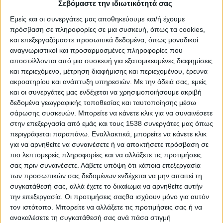
Σεβόμαστε την ιδιωτικότητά σας
Άκαρπη η συνάντηση κυβέρνησης-αγροτών
Εμείς και οι συνεργάτες μας αποθηκεύουμε και/ή έχουμε
πρόσβαση σε πληροφορίες σε μια συσκευή, όπως τα cookies,
Ανάγκη συντονισμού κυβερνήσεων και κρατικών
και επεξεργαζόμαστε προσωπικά δεδομένα, όπως μοναδικοί
φορέων με την τουριστική βιομηχανία
αναγνωριστικοί και προσαρμοσμένες πληροφορίες που
αποστέλλονται από μια συσκευή για εξατομικευμένες διαφημίσεις
και περιεχόμενο, μέτρηση διαφήμισης και περιεχομένου, έρευνα
Ανησυχία για την αύξηση κρουσμάτων στη χώρα μας
ακροατηρίου και ανάπτυξη υπηρεσιών.
Με την άδειά σας, εμείς
και οι συνεργάτες μας ενδέχεται να χρησιμοποιήσουμε ακριβή
δεδομένα γεωγραφικής τοποθεσίας και ταυτοποίησης μέσω
Απόψε η ψηφοφορία για την παροχή ψήφου
σάρωσης συσκευών. Μπορείτε να κάνετε κλικ για να συναινέσετε
εμπιστοσύνης
στην επεξεργασία από εμάς και τους 1538 συνεργάτες μας όπως
περιγράφεται παραπάνω. Εναλλακτικά, μπορείτε να κάνετε κλικ
για να αρνηθείτε να συναινέσετε ή να αποκτήσετε πρόσβαση σε
Βελτίωση της απασχόλησης βλέπει η έκθεση του ΙΝΕ/
πιο λεπτομερείς πληροφορίες και να αλλάξετε τις προτιμήσεις
ΓΣΕΕ
σας πριν συναινέσετε.
Λάβετε υπόψη ότι κάποια επεξεργασία
των προσωπικών σας δεδομένων ενδέχεται να μην απαιτεί τη
Βουλή: Απόλυτη πλειοψηφία εδρών για την κυβέρνηση;
συγκατάθεσή σας, αλλά έχετε το δικαίωμα να αρνηθείτε αυτήν
την επεξεργασία. Οι προτιμήσεις σαςθα ισχύουν μόνο για αυτόν
τον ιστότοπο. Μπορείτε να αλλάξετε τις προτιμήσεις σας ή να
Δωράκια φοροελαφρύνσεων από την κυβέρνηση
ανακαλέσετε τη συγκατάθεσή σας ανά πάσα στιγμή