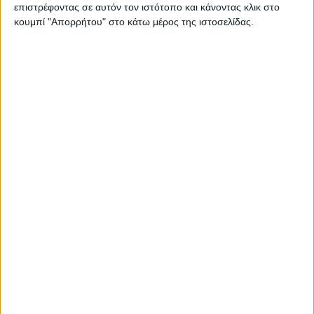
επιστρέφοντας σε αυτόν τον ιστότοπο και κάνοντας κλικ στο
κουμπί "Απορρήτου" στο κάτω μέρος της ιστοσελίδας.
Εις άγραν χρήματος και επενδύσεων
Έλενα Κουντουρά: «Στηρίζω την κυβέρνηση»
Επίσημη πρώτη για τη Βόρεια Μακεδονία
Η ΔΕΘ δίνει το στίγμα για εργασιακές εξελίξεις
Η κυβέρνηση ενέταξε στο ελάχιστο εγγυημένο εισόδημα
και τους αστέγους
Καθαρή έξοδο υπόσχονταν, επικαιροποιημένο μνημόνιο
φέρνουν
Κυβέρνηση: Προστασία της πρώτης κατοικίας και μείωση