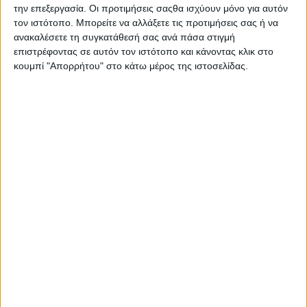
την επεξεργασία. Οι προτιμήσεις σαςθα ισχύουν μόνο για αυτόν
τον ιστότοπο. Μπορείτε να αλλάξετε τις προτιμήσεις σας ή να
ανακαλέσετε τη συγκατάθεσή σας ανά πάσα στιγμή
Η Παγκόσμια Ημέρα Συνεργατισμού στο Μενίδι
επιστρέφοντας σε αυτόν τον ιστότοπο και κάνοντας κλικ στο
κουμπί "Απορρήτου" στο κάτω μέρος της ιστοσελίδας.
Ίδια (!) εκπαίδευση στους αγρότες;
Καλός, καλύτερος, κάλλιστος, άριστος, the best
Κτηνοτροφία για την προστασία της αττικής υπαίθρου
Μαθαίνοντας για τις αγροτικές ασφαλίσεις
Μετά την τρικυμία… η κτηνοτροφία
Μνήμη των δεκαεπτά εκτελεσθέντων βοσκών της
Πάρνηθας το 1944