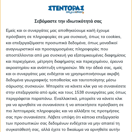
«Ελληνική κτηνοτροφία και chef», 18 Νοεμβρίου
3 Ιουλίου: Διεθνής Ημέρα Συνεργατισμού
Σεβόμαστε την ιδιωτικότητά σας
Εμείς και οι συνεργάτες μας αποθηκεύουμε και/ή έχουμε
πρόσβαση σε πληροφορίες σε μια συσκευή, όπως τα cookies,
H παραγωγή ως απάντηση στην κρίση
και επεξεργαζόμαστε προσωπικά δεδομένα, όπως μοναδικοί
αναγνωριστικοί και προσαρμοσμένες πληροφορίες που
αποστέλλονται από μια συσκευή για εξατομικευμένες διαφημίσεις
Αγροτική επιχειρηματικότητα
και περιεχόμενο, μέτρηση διαφήμισης και περιεχομένου, έρευνα
ακροατηρίου και ανάπτυξη υπηρεσιών.
Με την άδειά σας, εμείς
Ενεργειακή αυτάρκεια κτηνοτρόφων;
και οι συνεργάτες μας ενδέχεται να χρησιμοποιήσουμε ακριβή
δεδομένα γεωγραφικής τοποθεσίας και ταυτοποίησης μέσω
σάρωσης συσκευών. Μπορείτε να κάνετε κλικ για να συναινέσετε
Εργάτες γης, η απασχόληση στον πρωτογενή τομέα
στην επεξεργασία από εμάς και τους 1538 συνεργάτες μας όπως
περιγράφεται παραπάνω. Εναλλακτικά, μπορείτε να κάνετε κλικ
για να αρνηθείτε να συναινέσετε ή να αποκτήσετε πρόσβαση σε
Η ιεραρχική γραφειοκρατία παρακμάζει. Η ομάδα
πιο λεπτομερείς πληροφορίες και να αλλάξετε τις προτιμήσεις
εργασίας ακμάζει
σας πριν συναινέσετε.
Λάβετε υπόψη ότι κάποια επεξεργασία
των προσωπικών σας δεδομένων ενδέχεται να μην απαιτεί τη
συγκατάθεσή σας, αλλά έχετε το δικαίωμα να αρνηθείτε αυτήν
Η ΟΤΔ από το Καπανδρίτι στα Μέγαρα