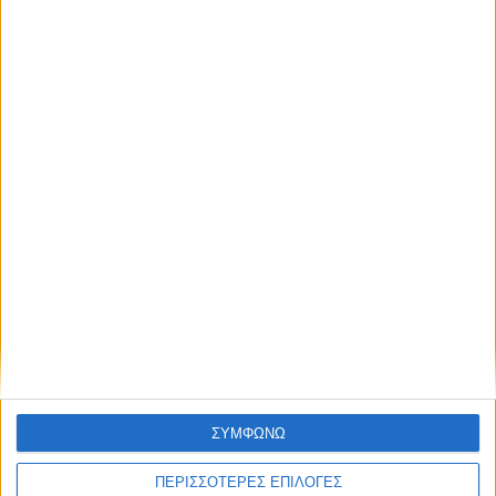
Ο Κτηνοτροφικός Σύλλογος Αττικής στη Βουλή
Οι αγρότισσες ξέρουν να αγωνίζονται
Όλοι μαζί ανοικοδομούμε καλύτερα
Ομάδα Τοπικής Δράσης «από τα κάτω»
Ομάδα τοπικής δράσης και στην ύπαιθρο Αττικής;
Ομάδα Τοπικής Δράσης στην αττική ύπαιθρο
ΣΥΜΦΩΝΩ
Ομάδα Τοπικής Δράσης, συνεταιρισμοί και
συλλογικότητες
ΠΕΡΙΣΣΟΤΕΡΕΣ ΕΠΙΛΟΓΕΣ