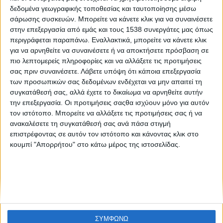
Η πραγματική κατάσταση της ελληνικής αγοράς
δεδομένα γεωγραφικής τοποθεσίας και ταυτοποίησης μέσω
εργασίας
σάρωσης συσκευών. Μπορείτε να κάνετε κλικ για να συναινέσετε
στην επεξεργασία από εμάς και τους 1538 συνεργάτες μας όπως
περιγράφεται παραπάνω. Εναλλακτικά, μπορείτε να κάνετε κλικ
για να αρνηθείτε να συναινέσετε ή να αποκτήσετε πρόσβαση σε
πιο λεπτομερείς πληροφορίες και να αλλάξετε τις προτιμήσεις
σας πριν συναινέσετε.
Λάβετε υπόψη ότι κάποια επεξεργασία
των προσωπικών σας δεδομένων ενδέχεται να μην απαιτεί τη
συγκατάθεσή σας, αλλά έχετε το δικαίωμα να αρνηθείτε αυτήν
την επεξεργασία. Οι προτιμήσεις σαςθα ισχύουν μόνο για αυτόν
None feed
τον ιστότοπο. Μπορείτε να αλλάξετε τις προτιμήσεις σας ή να
ανακαλέσετε τη συγκατάθεσή σας ανά πάσα στιγμή
επιστρέφοντας σε αυτόν τον ιστότοπο και κάνοντας κλικ στο
κουμπί "Απορρήτου" στο κάτω μέρος της ιστοσελίδας.
CONNECT
NEWSLETTER
ΣΥΜΦΩΝΩ