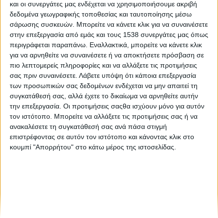
και οι συνεργάτες μας ενδέχεται να χρησιμοποιήσουμε ακριβή
Το Hotel Show ανακοινώνει τη διεξαγωγή του τον
δεδομένα γεωγραφικής τοποθεσίας και ταυτοποίησης μέσω
Νοέμβριο σε Upgraded Version!
σάρωσης συσκευών. Μπορείτε να κάνετε κλικ για να συναινέσετε
στην επεξεργασία από εμάς και τους 1538 συνεργάτες μας όπως
περιγράφεται παραπάνω. Εναλλακτικά, μπορείτε να κάνετε κλικ
Οι νέες τάσεις στις πωλήσεις των ξενοδοχείων στο Digital
για να αρνηθείτε να συναινέσετε ή να αποκτήσετε πρόσβαση σε
& Sales Hub του 100% Hotel Show
πιο λεπτομερείς πληροφορίες και να αλλάξετε τις προτιμήσεις
σας πριν συναινέσετε.
Λάβετε υπόψη ότι κάποια επεξεργασία
των προσωπικών σας δεδομένων ενδέχεται να μην απαιτεί τη
συγκατάθεσή σας, αλλά έχετε το δικαίωμα να αρνηθείτε αυτήν
την επεξεργασία. Οι προτιμήσεις σαςθα ισχύουν μόνο για αυτόν
τον ιστότοπο. Μπορείτε να αλλάξετε τις προτιμήσεις σας ή να
ανακαλέσετε τη συγκατάθεσή σας ανά πάσα στιγμή
επιστρέφοντας σε αυτόν τον ιστότοπο και κάνοντας κλικ στο
None feed
κουμπί "Απορρήτου" στο κάτω μέρος της ιστοσελίδας.
CONNECT