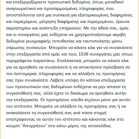
και επεξεργαζόμαστε προσωπικά δεδομένα, όπως μοναδικοί
Απευθείας αναθέσεις για την ΚΑΛΟ
αναγνωριστικοί και προσαρμοσμένες πληροφορίες που
αποστέλλονται από μια συσκευή για εξατομικευμένες διαφημίσεις
και περιεχόμενο, μέτρηση διαφήμισης και περιεχομένου, έρευνα
Γέφυρες αποδοχής
ακροατηρίου και ανάπτυξη υπηρεσιών.
Με την άδειά σας, εμείς
και οι συνεργάτες μας ενδέχεται να χρησιμοποιήσουμε ακριβή
Γραμματείς και φαρισαίοι
δεδομένα γεωγραφικής τοποθεσίας και ταυτοποίησης μέσω
σάρωσης συσκευών. Μπορείτε να κάνετε κλικ για να συναινέσετε
στην επεξεργασία από εμάς και τους 1538 συνεργάτες μας όπως
Δημιουργικότητα και στην κοινωνική οικονομία;
περιγράφεται παραπάνω. Εναλλακτικά, μπορείτε να κάνετε κλικ
για να αρνηθείτε να συναινέσετε ή να αποκτήσετε πρόσβαση σε
πιο λεπτομερείς πληροφορίες και να αλλάξετε τις προτιμήσεις
Ετήσια Έκθεση ΚΑΛΟ 2017 (β’ μέρος)
σας πριν συναινέσετε.
Λάβετε υπόψη ότι κάποια επεξεργασία
των προσωπικών σας δεδομένων ενδέχεται να μην απαιτεί τη
συγκατάθεσή σας, αλλά έχετε το δικαίωμα να αρνηθείτε αυτήν
Η Επίκουρος Κοιν.Σ.Επ. σε δρόμους που οδηγούν στον
την επεξεργασία. Οι προτιμήσεις σαςθα ισχύουν μόνο για αυτόν
ρεαλισμό της ουτοπίας
τον ιστότοπο. Μπορείτε να αλλάξετε τις προτιμήσεις σας ή να
ανακαλέσετε τη συγκατάθεσή σας ανά πάσα στιγμή
επιστρέφοντας σε αυτόν τον ιστότοπο και κάνοντας κλικ στο
Κοινωνική και αλληλέγγυα οικονομία: Μία έκθεση
κουμπί "Απορρήτου" στο κάτω μέρος της ιστοσελίδας.
Κοινωνική οικονομία vs κοινωνική επιχειρηματικότητα