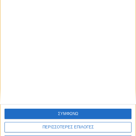
Κοινωνική οικονομία και κοινωνική επιχειρηματικότητα
Κοινωνική οικονομία και στον πολιτισμό
Συνεταιρισμοί και Κοινωνική Οικονομία
Σχετικά με την κοινωνική και αλληλέγγυα οικονομία
Φορείς κοινωνικής και αλληλέγγυας οικονομίας
Χορός εκατομμυρίων ευρώ σε αναθέσεις
ΣΥΜΦΩΝΩ
ΠΕΡΙΣΣΟΤΕΡΕΣ ΕΠΙΛΟΓΕΣ