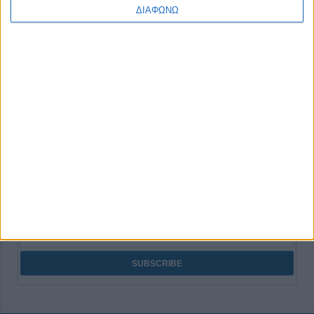
ΔΙΑΦΩΝΩ
None feed
CONNECT
NEWSLETTER