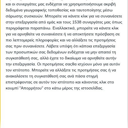
WeekForFuture ενόψει της συνόδου κορυφής του ΟΗΕ
και οι συνεργάτες μας ενδέχεται να χρησιμοποιήσουμε ακριβή
για το κλίμα
δεδομένα γεωγραφικής τοποθεσίας και ταυτοποίησης μέσω
σάρωσης συσκευών. Μπορείτε να κάνετε κλικ για να συναινέσετε
στην επεξεργασία από εμάς και τους 1538 συνεργάτες μας όπως
Αγροτικά νέα και όχι μόνο
περιγράφεται παραπάνω. Εναλλακτικά, μπορείτε να κάνετε κλικ
για να αρνηθείτε να συναινέσετε ή να αποκτήσετε πρόσβαση σε
πιο λεπτομερείς πληροφορίες και να αλλάξετε τις προτιμήσεις
Στρατηγική συνεργασία AB και WWF Ελλάς 2026-2030
σας πριν συναινέσετε.
Λάβετε υπόψη ότι κάποια επεξεργασία
των προσωπικών σας δεδομένων ενδέχεται να μην απαιτεί τη
συγκατάθεσή σας, αλλά έχετε το δικαίωμα να αρνηθείτε αυτήν
την επεξεργασία. Οι προτιμήσεις σαςθα ισχύουν μόνο για αυτόν
τον ιστότοπο. Μπορείτε να αλλάξετε τις προτιμήσεις σας ή να
ανακαλέσετε τη συγκατάθεσή σας ανά πάσα στιγμή
επιστρέφοντας σε αυτόν τον ιστότοπο και κάνοντας κλικ στο
κουμπί "Απορρήτου" στο κάτω μέρος της ιστοσελίδας.
None feed
CONNECT