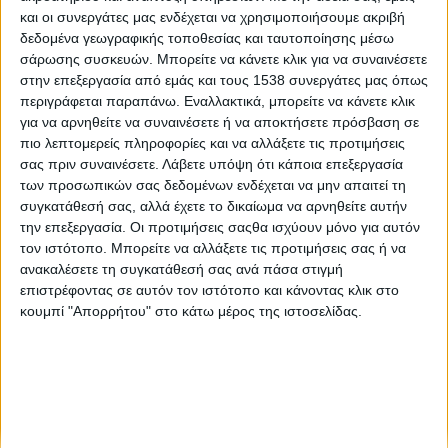
«Έξυπνη» εφαρμογή για τον έλεγχο της τοξικότητας
και οι συνεργάτες μας ενδέχεται να χρησιμοποιήσουμε ακριβή
καλλυντικών και τροφίμων
δεδομένα γεωγραφικής τοποθεσίας και ταυτοποίησης μέσω
σάρωσης συσκευών. Μπορείτε να κάνετε κλικ για να συναινέσετε
στην επεξεργασία από εμάς και τους 1538 συνεργάτες μας όπως
Εφαρμογή για κινητά θα ενημερώνει τους πρόσφυγες για
περιγράφεται παραπάνω. Εναλλακτικά, μπορείτε να κάνετε κλικ
τη ζωή στην Αθήνα
για να αρνηθείτε να συναινέσετε ή να αποκτήσετε πρόσβαση σε
πιο λεπτομερείς πληροφορίες και να αλλάξετε τις προτιμήσεις
σας πριν συναινέσετε.
Λάβετε υπόψη ότι κάποια επεξεργασία
Η κινητή τηλεφωνία χθες και σήμερα
των προσωπικών σας δεδομένων ενδέχεται να μην απαιτεί τη
συγκατάθεσή σας, αλλά έχετε το δικαίωμα να αρνηθείτε αυτήν
την επεξεργασία. Οι προτιμήσεις σαςθα ισχύουν μόνο για αυτόν
τον ιστότοπο. Μπορείτε να αλλάξετε τις προτιμήσεις σας ή να
ανακαλέσετε τη συγκατάθεσή σας ανά πάσα στιγμή
επιστρέφοντας σε αυτόν τον ιστότοπο και κάνοντας κλικ στο
κουμπί "Απορρήτου" στο κάτω μέρος της ιστοσελίδας.
None feed
CONNECT