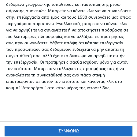
Στα Social Media, 1-8 Απριλίου 2019
δεδομένα γεωγραφικής τοποθεσίας και ταυτοποίησης μέσω
σάρωσης συσκευών. Μπορείτε να κάνετε κλικ για να συναινέσετε
στην επεξεργασία από εμάς και τους 1538 συνεργάτες μας όπως
περιγράφεται παραπάνω. Εναλλακτικά, μπορείτε να κάνετε κλικ
για να αρνηθείτε να συναινέσετε ή να αποκτήσετε πρόσβαση σε
πιο λεπτομερείς πληροφορίες και να αλλάξετε τις προτιμήσεις
σας πριν συναινέσετε.
Λάβετε υπόψη ότι κάποια επεξεργασία
των προσωπικών σας δεδομένων ενδέχεται να μην απαιτεί τη
συγκατάθεσή σας, αλλά έχετε το δικαίωμα να αρνηθείτε αυτήν
None feed
την επεξεργασία. Οι προτιμήσεις σαςθα ισχύουν μόνο για αυτόν
τον ιστότοπο. Μπορείτε να αλλάξετε τις προτιμήσεις σας ή να
ανακαλέσετε τη συγκατάθεσή σας ανά πάσα στιγμή
επιστρέφοντας σε αυτόν τον ιστότοπο και κάνοντας κλικ στο
CONNECT
κουμπί "Απορρήτου" στο κάτω μέρος της ιστοσελίδας.
NEWSLETTER
ΣΥΜΦΩΝΩ