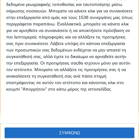
Like like #12
δεδομένα γεωγραφικής τοποθεσίας και ταυτοποίησης μέσω
σάρωσης συσκευών. Μπορείτε να κάνετε κλικ για να συναινέσετε
στην επεξεργασία από εμάς και τους 1538 συνεργάτες μας όπως
περιγράφεται παραπάνω. Εναλλακτικά, μπορείτε να κάνετε κλικ
για να αρνηθείτε να συναινέσετε ή να αποκτήσετε πρόσβαση σε
πιο λεπτομερείς πληροφορίες και να αλλάξετε τις προτιμήσεις
σας πριν συναινέσετε.
Λάβετε υπόψη ότι κάποια επεξεργασία
των προσωπικών σας δεδομένων ενδέχεται να μην απαιτεί τη
συγκατάθεσή σας, αλλά έχετε το δικαίωμα να αρνηθείτε αυτήν
None feed
την επεξεργασία. Οι προτιμήσεις σαςθα ισχύουν μόνο για αυτόν
τον ιστότοπο. Μπορείτε να αλλάξετε τις προτιμήσεις σας ή να
ανακαλέσετε τη συγκατάθεσή σας ανά πάσα στιγμή
επιστρέφοντας σε αυτόν τον ιστότοπο και κάνοντας κλικ στο
CONNECT
κουμπί "Απορρήτου" στο κάτω μέρος της ιστοσελίδας.
NEWSLETTER
ΣΥΜΦΩΝΩ