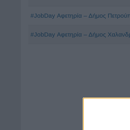
#JobDay Αφετηρία – Δήμος Πετρούπ
#JobDay Αφετηρία – Δήμος Χαλανδρ