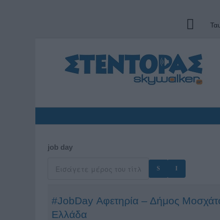
Τα
job day
#JobDay Αφετηρία – Δήμος Μοσχάτο
Ελλάδα