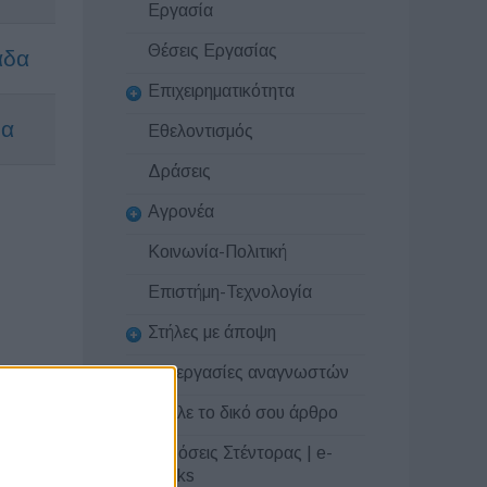
Εργασία
Θέσεις Εργασίας
άδα
Επιχειρηματικότητα
δα
Εθελοντισμός
Δράσεις
Αγρονέα
Κοινωνία-Πολιτική
Επιστήμη-Τεχνολογία
Στήλες με άποψη
Συνεργασίες αναγνωστών
Στείλε το δικό σου άρθρο
Εκδόσεις Στέντορας | e-
books