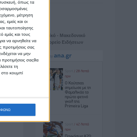
 συσκευή, όπως τα
προσαρμοσμένες
ιεχόμενο, μέτρηση
ς, εμείς και οι
και ταυτοποίησης
ό εμάς και τους
Αθηναϊκό - Μακεδονικό
ια να αρνηθείτε να
Πρακτορείο Ειδήσεων
ς προτιμήσεις σας
νδέχεται να μην
Οι προτιμήσεις σαςθα
λέσετε τη
κ στο κουμπί
ΜΦΩΝΩ