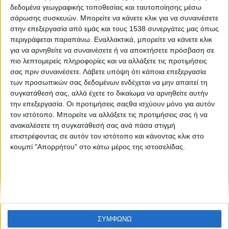
Like like #43
δεδομένα γεωγραφικής τοποθεσίας και ταυτοποίησης μέσω
σάρωσης συσκευών. Μπορείτε να κάνετε κλικ για να συναινέσετε
στην επεξεργασία από εμάς και τους 1538 συνεργάτες μας όπως
περιγράφεται παραπάνω. Εναλλακτικά, μπορείτε να κάνετε κλικ
για να αρνηθείτε να συναινέσετε ή να αποκτήσετε πρόσβαση σε
πιο λεπτομερείς πληροφορίες και να αλλάξετε τις προτιμήσεις
σας πριν συναινέσετε.
Λάβετε υπόψη ότι κάποια επεξεργασία
των προσωπικών σας δεδομένων ενδέχεται να μην απαιτεί τη
συγκατάθεσή σας, αλλά έχετε το δικαίωμα να αρνηθείτε αυτήν
None feed
την επεξεργασία. Οι προτιμήσεις σαςθα ισχύουν μόνο για αυτόν
τον ιστότοπο. Μπορείτε να αλλάξετε τις προτιμήσεις σας ή να
ανακαλέσετε τη συγκατάθεσή σας ανά πάσα στιγμή
επιστρέφοντας σε αυτόν τον ιστότοπο και κάνοντας κλικ στο
CONNECT
κουμπί "Απορρήτου" στο κάτω μέρος της ιστοσελίδας.
NEWSLETTER
ΣΥΜΦΩΝΩ