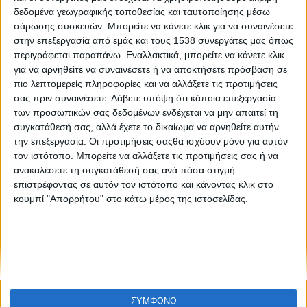
Φεστιβάλ Νεοφυούς Επιχειρηματικότητας GRBossible “In
δεδομένα γεωγραφικής τοποθεσίας και ταυτοποίησης μέσω
Action”
σάρωσης συσκευών. Μπορείτε να κάνετε κλικ για να συναινέσετε
στην επεξεργασία από εμάς και τους 1538 συνεργάτες μας όπως
περιγράφεται παραπάνω. Εναλλακτικά, μπορείτε να κάνετε κλικ
για να αρνηθείτε να συναινέσετε ή να αποκτήσετε πρόσβαση σε
πιο λεπτομερείς πληροφορίες και να αλλάξετε τις προτιμήσεις
σας πριν συναινέσετε.
Λάβετε υπόψη ότι κάποια επεξεργασία
των προσωπικών σας δεδομένων ενδέχεται να μην απαιτεί τη
συγκατάθεσή σας, αλλά έχετε το δικαίωμα να αρνηθείτε αυτήν
την επεξεργασία. Οι προτιμήσεις σαςθα ισχύουν μόνο για αυτόν
None feed
τον ιστότοπο. Μπορείτε να αλλάξετε τις προτιμήσεις σας ή να
ανακαλέσετε τη συγκατάθεσή σας ανά πάσα στιγμή
επιστρέφοντας σε αυτόν τον ιστότοπο και κάνοντας κλικ στο
κουμπί "Απορρήτου" στο κάτω μέρος της ιστοσελίδας.
CONNECT
NEWSLETTER
ΣΥΜΦΩΝΩ