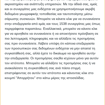
¨Healthy Μαγειρευτό¨ από τη cheffe Ντίνα Νικολάου με
ακροατηρίου και ανάπτυξη υπηρεσιών.
Με την άδειά σας, εμείς
ζυμαρικά ΗΛΙΟΣ
και οι συνεργάτες μας ενδέχεται να χρησιμοποιήσουμε ακριβή
δεδομένα γεωγραφικής τοποθεσίας και ταυτοποίησης μέσω
σάρωσης συσκευών. Μπορείτε να κάνετε κλικ για να συναινέσετε
Βιομηχανία Ζυμαρικών ΗΛΙΟΣ: Αναδείχθηκε Caterer’s
στην επεξεργασία από εμάς και τους 1538 συνεργάτες μας όπως
Supplier of the Year 2026 στα Catering Awards
περιγράφεται παραπάνω. Εναλλακτικά, μπορείτε να κάνετε κλικ
για να αρνηθείτε να συναινέσετε ή να αποκτήσετε πρόσβαση σε
πιο λεπτομερείς πληροφορίες και να αλλάξετε τις προτιμήσεις
Καύσωνας: Πρακτικές Συμβουλές
σας πριν συναινέσετε.
Λάβετε υπόψη ότι κάποια επεξεργασία
των προσωπικών σας δεδομένων ενδέχεται να μην απαιτεί τη
συγκατάθεσή σας, αλλά έχετε το δικαίωμα να αρνηθείτε αυτήν
Μεγαλύτερη η θνησιμότητα από καρκίνο του δέρματος
την επεξεργασία. Οι προτιμήσεις σαςθα ισχύουν μόνο για αυτόν
στους άνδρες
τον ιστότοπο. Μπορείτε να αλλάξετε τις προτιμήσεις σας ή να
ανακαλέσετε τη συγκατάθεσή σας ανά πάσα στιγμή
επιστρέφοντας σε αυτόν τον ιστότοπο και κάνοντας κλικ στο
Σήμερα θα περάσει ο Ερμής μπροστά από τον Ήλιο
κουμπί "Απορρήτου" στο κάτω μέρος της ιστοσελίδας.