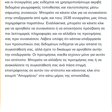
και οι συνεργάτες μας ενδέχεται να χρησιμοποιήσουμε ακριβή
Τα ηλεκτρονικά τσιγάρα δεν βοηθούν ιδιαίτερα τους
δεδομένα γεωγραφικής τοποθεσίας και ταυτοποίησης μέσω
καπνιστές να κόψουν το παραδοσιακό τσιγάρο
σάρωσης συσκευών. Μπορείτε να κάνετε κλικ για να συναινέσετε
στην επεξεργασία από εμάς και τους 1538 συνεργάτες μας όπως
περιγράφεται παραπάνω. Εναλλακτικά, μπορείτε να κάνετε κλικ
Τα ηλεκτρονικά τσιγάρα ενδέχεται να ενέχουν κινδύνους
για να αρνηθείτε να συναινέσετε ή να αποκτήσετε πρόσβαση σε
για το καρδιαγγειακό σύστημα
πιο λεπτομερείς πληροφορίες και να αλλάξετε τις προτιμήσεις
σας πριν συναινέσετε.
Λάβετε υπόψη ότι κάποια επεξεργασία
των προσωπικών σας δεδομένων ενδέχεται να μην απαιτεί τη
συγκατάθεσή σας, αλλά έχετε το δικαίωμα να αρνηθείτε αυτήν
την επεξεργασία. Οι προτιμήσεις σαςθα ισχύουν μόνο για αυτόν
τον ιστότοπο. Μπορείτε να αλλάξετε τις προτιμήσεις σας ή να
ανακαλέσετε τη συγκατάθεσή σας ανά πάσα στιγμή
επιστρέφοντας σε αυτόν τον ιστότοπο και κάνοντας κλικ στο
None feed
κουμπί "Απορρήτου" στο κάτω μέρος της ιστοσελίδας.
CONNECT