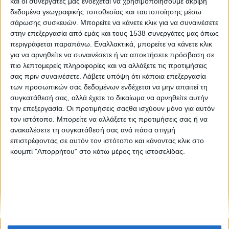
και οι συνεργάτες μας ενδέχεται να χρησιμοποιήσουμε ακριβή
Αναζωπύρωση της ιλαράς σε παγκόσμιο επίπεδο
δεδομένα γεωγραφικής τοποθεσίας και ταυτοποίησης μέσω
σάρωσης συσκευών. Μπορείτε να κάνετε κλικ για να συναινέσετε
στην επεξεργασία από εμάς και τους 1538 συνεργάτες μας όπως
Έξαρση της ιλαράς στην Ευρώπη
περιγράφεται παραπάνω. Εναλλακτικά, μπορείτε να κάνετε κλικ
για να αρνηθείτε να συναινέσετε ή να αποκτήσετε πρόσβαση σε
πιο λεπτομερείς πληροφορίες και να αλλάξετε τις προτιμήσεις
σας πριν συναινέσετε.
Λάβετε υπόψη ότι κάποια επεξεργασία
των προσωπικών σας δεδομένων ενδέχεται να μην απαιτεί τη
συγκατάθεσή σας, αλλά έχετε το δικαίωμα να αρνηθείτε αυτήν
την επεξεργασία. Οι προτιμήσεις σαςθα ισχύουν μόνο για αυτόν
τον ιστότοπο. Μπορείτε να αλλάξετε τις προτιμήσεις σας ή να
None feed
ανακαλέσετε τη συγκατάθεσή σας ανά πάσα στιγμή
επιστρέφοντας σε αυτόν τον ιστότοπο και κάνοντας κλικ στο
κουμπί "Απορρήτου" στο κάτω μέρος της ιστοσελίδας.
CONNECT
NEWSLETTER