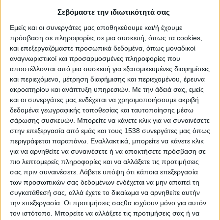
7ο HIGGS Donors Speed-dating Event - Online
Σεβόμαστε την ιδιωτικότητά σας
Εμείς και οι συνεργάτες μας αποθηκεύουμε και/ή έχουμε
GivingTuesday, η ημέρα με τον μεγαλύτερο κοινωνικό
πρόσβαση σε πληροφορίες σε μια συσκευή, όπως τα cookies,
αντίκτυπο επιστρέφει!
και επεξεργαζόμαστε προσωπικά δεδομένα, όπως μοναδικοί
αναγνωριστικοί και προσαρμοσμένες πληροφορίες που
αποστέλλονται από μια συσκευή για εξατομικευμένες διαφημίσεις
GivingTuesday: Η ημέρα με τον μεγαλύτερο κοινωνικό
και περιεχόμενο, μέτρηση διαφήμισης και περιεχομένου, έρευνα
αντίκτυπο επιστρέφει!
ακροατηρίου και ανάπτυξη υπηρεσιών.
Με την άδειά σας, εμείς
και οι συνεργάτες μας ενδέχεται να χρησιμοποιήσουμε ακριβή
δεδομένα γεωγραφικής τοποθεσίας και ταυτοποίησης μέσω
Ανακάλυψε τη δύναμη του εθελοντισμού με το HIGGS
σάρωσης συσκευών. Μπορείτε να κάνετε κλικ για να συναινέσετε
στην επεξεργασία από εμάς και τους 1538 συνεργάτες μας όπως
περιγράφεται παραπάνω. Εναλλακτικά, μπορείτε να κάνετε κλικ
Ευκαιρίες δωρεάν εκπαίδευσης και συμβουλευτικής για
για να αρνηθείτε να συναινέσετε ή να αποκτήσετε πρόσβαση σε
MKO
πιο λεπτομερείς πληροφορίες και να αλλάξετε τις προτιμήσεις
σας πριν συναινέσετε.
Λάβετε υπόψη ότι κάποια επεξεργασία
των προσωπικών σας δεδομένων ενδέχεται να μην απαιτεί τη
Ευκαιρίες δωρεάν εκπαίδευσης και συμβουλευτικής για
συγκατάθεσή σας, αλλά έχετε το δικαίωμα να αρνηθείτε αυτήν
ΜΚΟ από το HIGGS
την επεξεργασία. Οι προτιμήσεις σαςθα ισχύουν μόνο για αυτόν
τον ιστότοπο. Μπορείτε να αλλάξετε τις προτιμήσεις σας ή να