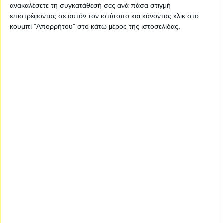
ανακαλέσετε τη συγκατάθεσή σας ανά πάσα στιγμή
επιστρέφοντας σε αυτόν τον ιστότοπο και κάνοντας κλικ στο
Απεργιακές κινητοποιήσεις γυναικών ενόψει
κουμπί "Απορρήτου" στο κάτω μέρος της ιστοσελίδας.
Αποθέωση της γυναικείας επιχειρηματικότητας στο 2ο
Athens Business Women Forum
Γυναίκες: Ρόλοι ηγεσίας στην πολιτική
Δικαίωμα στην άμβλωση ζητούν οι γυναίκες στην
Αργεντινή
Ελληνική Ιατροδικαστική Εταιρεία: «Η γνώση είναι
ασπίδα»
Έρευνα: Κατάθλιψη αντιμετωπίζουν όσοι εργάζονται τα
Σαββατοκύριακα