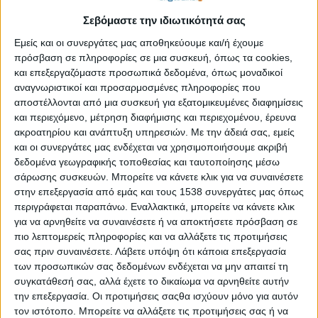
Τα έμφυλα στερεότυπα, οι διακρίσεις, η ανισότητα και τα
Σεβόμαστε την ιδιωτικότητά σας
συχνά φαινόμενα βίας και κακοποίησης σε βάρος των
γυναικών εξακολουθούν να υπάρχουν
Εμείς και οι συνεργάτες μας αποθηκεύουμε και/ή έχουμε
πρόσβαση σε πληροφορίες σε μια συσκευή, όπως τα cookies,
και επεξεργαζόμαστε προσωπικά δεδομένα, όπως μοναδικοί
«Άρωμα» γυναίκας στην επιχειρηματικότητα της
αναγνωριστικοί και προσαρμοσμένες πληροφορίες που
Ελλάδας
αποστέλλονται από μια συσκευή για εξατομικευμένες διαφημίσεις
και περιεχόμενο, μέτρηση διαφήμισης και περιεχομένου, έρευνα
ακροατηρίου και ανάπτυξη υπηρεσιών.
Με την άδειά σας, εμείς
«Δεν φτάνει που είσαι γυναίκα, είσαι και
και οι συνεργάτες μας ενδέχεται να χρησιμοποιήσουμε ακριβή
συνδικαλίστρια…» (Πολλαπλές διακρίσεις)
δεδομένα γεωγραφικής τοποθεσίας και ταυτοποίησης μέσω
σάρωσης συσκευών. Μπορείτε να κάνετε κλικ για να συναινέσετε
στην επεξεργασία από εμάς και τους 1538 συνεργάτες μας όπως
«Η τεθλασμένη του κόσμου»: Η έκθεση της Ισμήνης Μίχα
περιγράφεται παραπάνω. Εναλλακτικά, μπορείτε να κάνετε κλικ
είναι ένας ύμνος στη γυναίκα
για να αρνηθείτε να συναινέσετε ή να αποκτήσετε πρόσβαση σε
πιο λεπτομερείς πληροφορίες και να αλλάξετε τις προτιμήσεις
σας πριν συναινέσετε.
Λάβετε υπόψη ότι κάποια επεξεργασία
«Τείχος γυναικών» στην Ινδία
των προσωπικών σας δεδομένων ενδέχεται να μην απαιτεί τη
συγκατάθεσή σας, αλλά έχετε το δικαίωμα να αρνηθείτε αυτήν
UNESCO: Διεθνές συνέδριο στο Πανεπιστήμιο
την επεξεργασία. Οι προτιμήσεις σαςθα ισχύουν μόνο για αυτόν
τον ιστότοπο. Μπορείτε να αλλάξετε τις προτιμήσεις σας ή να
Μακεδονίας