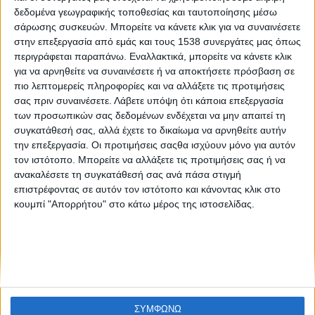
Χωρίς περιορισμούς για τους εμβολιασμένους σε
δεδομένα γεωγραφικής τοποθεσίας και ταυτοποίησης μέσω
κλειστούς χώρους
σάρωσης συσκευών. Μπορείτε να κάνετε κλικ για να συναινέσετε
στην επεξεργασία από εμάς και τους 1538 συνεργάτες μας όπως
περιγράφεται παραπάνω. Εναλλακτικά, μπορείτε να κάνετε κλικ
για να αρνηθείτε να συναινέσετε ή να αποκτήσετε πρόσβαση σε
πιο λεπτομερείς πληροφορίες και να αλλάξετε τις προτιμήσεις
σας πριν συναινέσετε.
Λάβετε υπόψη ότι κάποια επεξεργασία
των προσωπικών σας δεδομένων ενδέχεται να μην απαιτεί τη
συγκατάθεσή σας, αλλά έχετε το δικαίωμα να αρνηθείτε αυτήν
την επεξεργασία. Οι προτιμήσεις σαςθα ισχύουν μόνο για αυτόν
None feed
τον ιστότοπο. Μπορείτε να αλλάξετε τις προτιμήσεις σας ή να
ανακαλέσετε τη συγκατάθεσή σας ανά πάσα στιγμή
επιστρέφοντας σε αυτόν τον ιστότοπο και κάνοντας κλικ στο
κουμπί "Απορρήτου" στο κάτω μέρος της ιστοσελίδας.
CONNECT
NEWSLETTER
ΣΥΜΦΩΝΩ